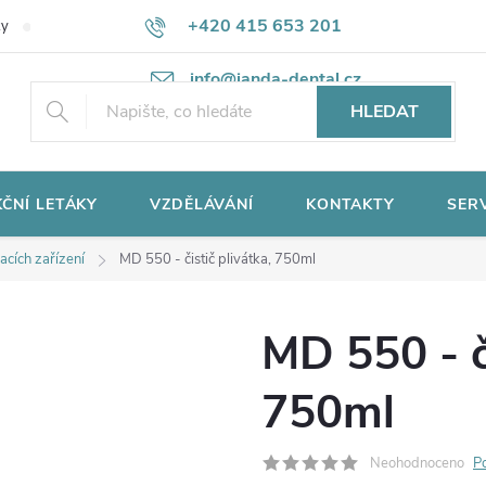
+420 415 653 201
ky
Potřebujete poradit?
Ochrana osobních údajů
info@janda-dental.cz
HLEDAT
ČNÍ LETÁKY
VZDĚLÁVÁNÍ
KONTAKTY
SER
cích zařízení
MD 550 - čistič plivátka, 750ml
MD 550 - či
750ml
Neohodnoceno
P