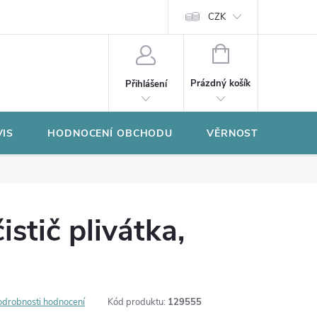
CZK
NÁKUPNÍ
KOŠÍK
Prázdný košík
Přihlášení
VIS
HODNOCENÍ OBCHODU
VĚRNOSTNÍ PROGR
stič plivátka,
odrobnosti hodnocení
Kód produktu:
129555