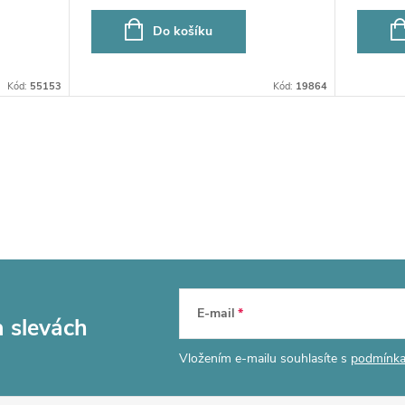
Do košíku
Kód:
55153
Kód:
19864
E-mail
a slevách
Vložením e-mailu souhlasíte s
podmínka