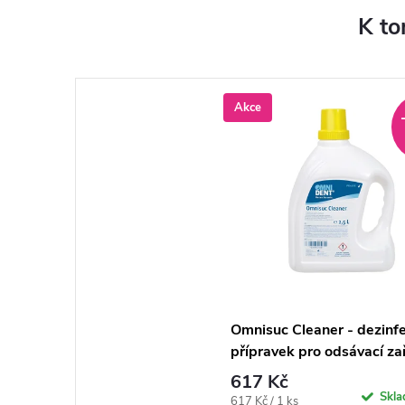
K to
Akce
Omnisuc Cleaner - dezinf
přípravek pro odsávací zař
2,5l
617 Kč
Skl
Měrná
617 Kč / 1 ks