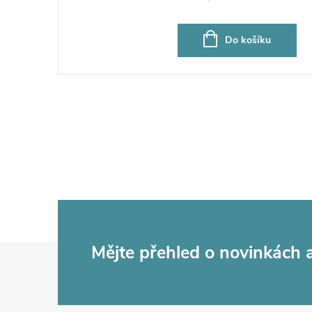
cena:
Do košíku
Z
Mějte přehled o novinkách
á