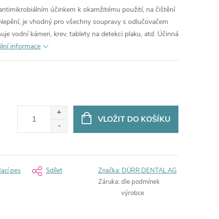
 antimikrobiálním účinkem k okamžitému použití, na čištění
. Nepění, je vhodný pro všechny soupravy s odlučovačem
e vodní kámen, krev, tablety na detekci plaku, atd. Účinná
ilní informace
VLOŽIT DO KOŠÍKU
dací pes
Sdílet
Značka:
DÜRR DENTAL AG
Záruka
:
dle podmínek
výrobce