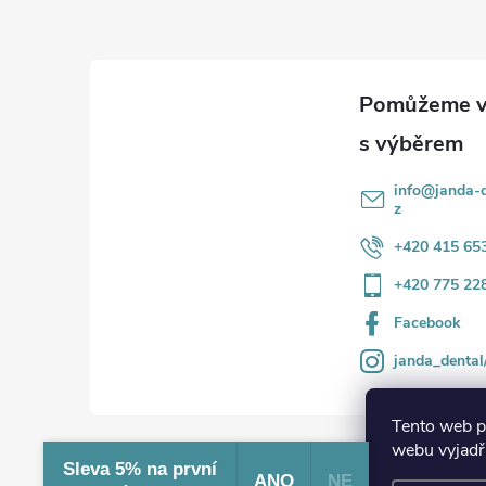
p
a
t
í
info
@
janda-d
z
+420 415 65
+420 775 22
Facebook
janda_dental
Tento web p
webu vyjadřu
Sleva 5% na první
ANO
NE