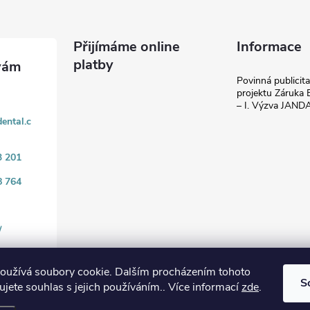
Přijímáme online
Informace
platby
Povinná publicit
projektu Záruka E
– I. Výzva JAN
ental.c
3 201
8 764
/
oužívá soubory cookie. Dalším procházením tohoto
S
jete souhlas s jejich používáním.. Více informací
zde
.