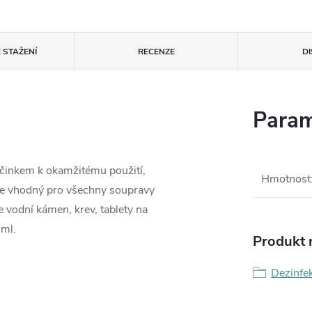
 STAŽENÍ
RECENZE
D
Param
účinkem k okamžitému použití,
Hmotnost
, je vhodný pro všechny soupravy
vodní kámen, krev, tablety na
 ml.
Produkt n
Dezinfek