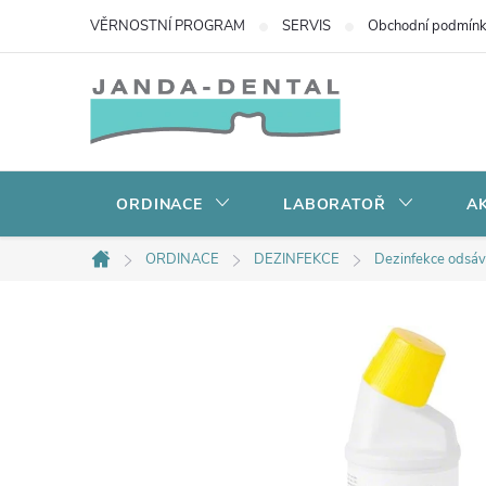
Přejít
VĚRNOSTNÍ PROGRAM
SERVIS
Obchodní podmín
na
obsah
ORDINACE
LABORATOŘ
AK
ORDINACE
DEZINFEKCE
Dezinfekce odsáva
Domů