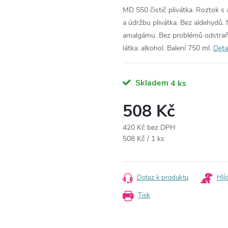
MD 550 čistič plivátka. Roztok s
a údržbu plivátka. Bez aldehydů
amalgámu. Bez problémů odstraňuj
látka: alkohol. Balení 750 ml.
Deta
Skladem
4 ks
508 Kč
420 Kč bez DPH
Měrná
508 Kč / 1 ks
cena:
Dotaz k produktu
Hlí
Tisk