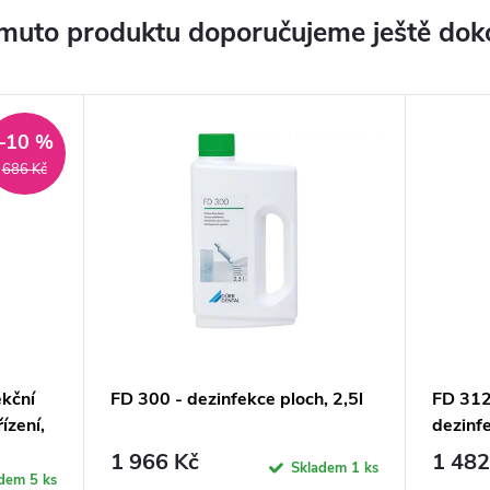
muto produktu doporučujeme ještě dok
–10 %
686 Kč
ekční
FD 300 - dezinfekce ploch, 2,5l
FD 312
ízení,
dezinfe
1 966 Kč
1 482
Skladem
1 ks
adem
5 ks