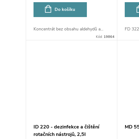
o
u
Do košíku
d
k
Koncentrát bez obsahu aldehydů a...
FD 322 
u
Kód:
19864
t
k
ů
t
ů
ID 220 - dezinfekce a čištění
MD 550
rotačních nástrojů, 2,5l