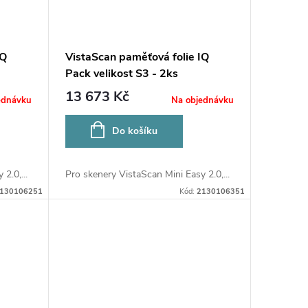
IQ
VistaScan paměťová folie IQ
Pack velikost S3 - 2ks
13 673 Kč
ednávku
Na objednávku
Do košíku
2.0,...
Pro skenery VistaScan Mini Easy 2.0,...
130106251
Kód:
2130106351