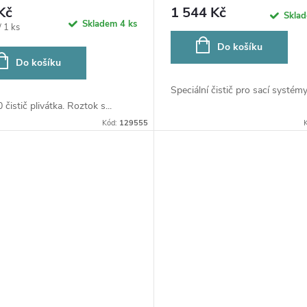
Kč
1 544 Kč
Skla
Skladem
4 ks
/ 1 ks
Do košíku
Do košíku
Speciální čistič pro sací systémy.
čistič plivátka. Roztok s...
Kód:
129555