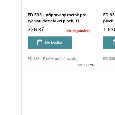
FD 333 - připravený roztok pro
FD 33
rychlou dezinfekci ploch, 1l
ploch,
726 Kč
1 63
Na objednávku
Do košíku
FD 333 - Plně virucidní roztok...
FD 333 
Kód:
127793