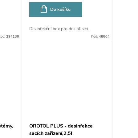
Do košíku
Dezinfekční box pro dezinfekci...
Kód:
294130
Kód:
48804
stémy,
OROTOL PLUS - desinfekce
sacích zařízení,2,5l