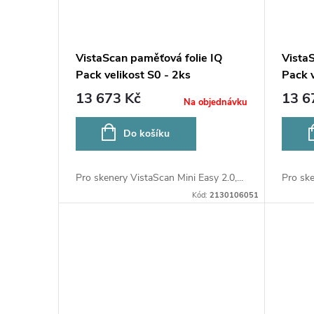
VistaScan paměťová folie IQ
Vista
Pack velikost S0 - 2ks
Pack v
13 673 Kč
13 6
Na objednávku
Do košíku
Pro skenery VistaScan Mini Easy 2.0,...
Pro ske
Kód:
2130106051