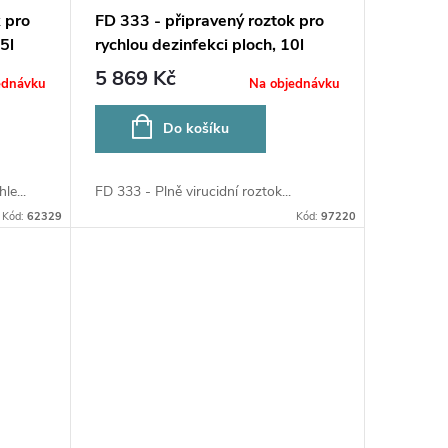
 pro
FD 333 - připravený roztok pro
5l
rychlou dezinfekci ploch, 10l
5 869 Kč
ednávku
Na objednávku
Do košíku
le...
FD 333 - Plně virucidní roztok...
Kód:
62329
Kód:
97220