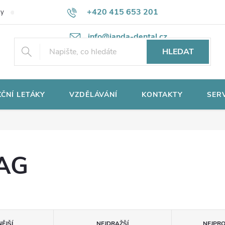
+420 415 653 201
ky
Potřebujete poradit?
Ochrana osobních údajů
info@janda-dental.cz
HLEDAT
ČNÍ LETÁKY
VZDĚLÁVÁNÍ
KONTAKTY
SER
AG
ĚJŠÍ
NEJDRAŽŠÍ
NEJPR