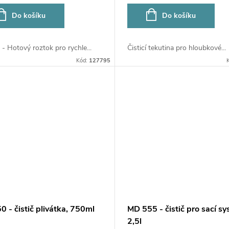
Do košíku
Do košíku
- Hotový roztok pro rychle...
Čisticí tekutina pro hloubkové...
Kód:
127795
 - čistič plivátka, 750ml
MD 555 - čistič pro sací sy
2,5l