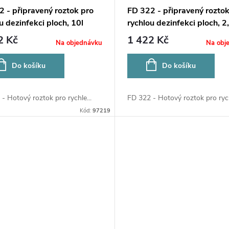
2 - připravený roztok pro
FD 322 - připravený roztok
u dezinfekci ploch, 10l
rychlou dezinfekci ploch, 2,
2 Kč
1 422 Kč
Na objednávku
Na obj
Do košíku
Do košíku
- Hotový roztok pro rychle...
FD 322 - Hotový roztok pro rych
Kód:
97219