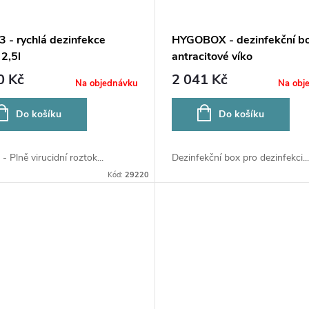
3 - rychlá dezinfekce
HYGOBOX - dezinfekční bo
 2,5l
antracitové víko
0 Kč
2 041 Kč
Na objednávku
Na obj
Do košíku
Do košíku
- Plně virucidní roztok...
Dezinfekční box pro dezinfekci...
Kód:
29220