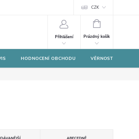
CZK
NÁKUPNÍ
KOŠÍK
Prázdný košík
Přihlášení
VIS
HODNOCENÍ OBCHODU
VĚRNOSTNÍ PROGR
ODÁVANĚJŠÍ
ABECEDNĚ