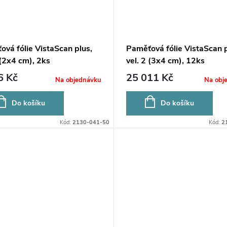
vá fólie VistaScan plus,
Paměťová fólie VistaScan p
 (2x4 cm), 2ks
vel. 2 (3x4 cm), 12ks
6 Kč
25 011 Kč
Na objednávku
Na obj
Do košíku
Do košíku
Kód:
2130-041-50
Kód:
2