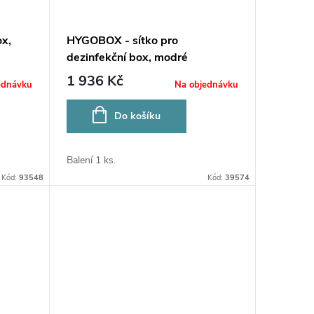
x,
HYGOBOX - sítko pro
dezinfekční box, modré
1 936 Kč
ednávku
Na objednávku
Do košíku
Balení 1 ks.
Kód:
93548
Kód:
39574