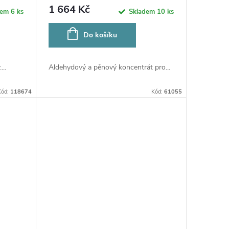
1 664 Kč
dem
6 ks
Skladem
10 ks
Do košíku
...
Aldehydový a pěnový koncentrát pro...
Kód:
118674
Kód:
61055