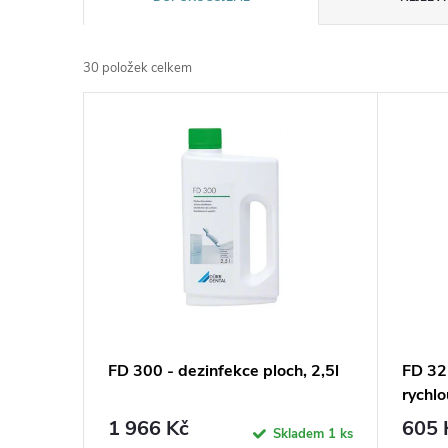
a
30
položek celkem
z
V
e
ý
n
p
í
i
p
s
r
p
FD 300 - dezinfekce ploch, 2,5l
FD 32
o
rychlo
r
1 966 Kč
605 
d
Skladem
1 ks