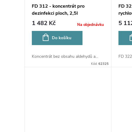
FD 312 - koncentrát pro
FD 32
dezinfekci ploch, 2,5l
rychlo
1 482 Kč
5 11
Na objednávku
Do košíku
Koncentrát bez obsahu aldehydů a...
FD 322 
Kód:
62325