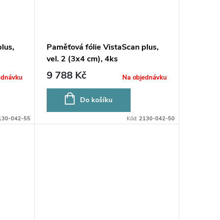
lus,
Paměťová fólie VistaScan plus,
vel. 2 (3x4 cm), 4ks
9 788 Kč
ednávku
Na objednávku
Do košíku
130-042-55
Kód:
2130-042-50