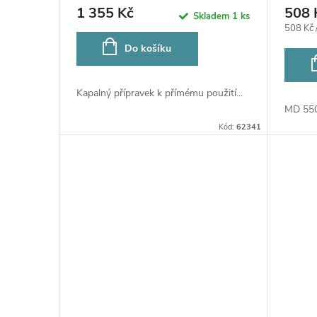
1 355 Kč
508 
Skladem
1 ks
Měrná
508 Kč 
cena:
Do košíku
Kapalný přípravek k přímému použití...
MD 550 
Kód:
62341