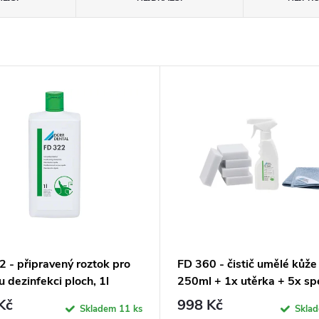
2 - připravený roztok pro
FD 360 - čistič umělé kůže
u dezinfekci ploch, 1l
250ml + 1x utěrka + 5x spe
houbička
Kč
998 Kč
Skladem
11 ks
Skla