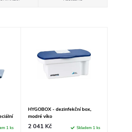
HYGOBOX - dezinfekční box,
ciální
modré víko
2 041 Kč
dem
1 ks
Skladem
1 ks