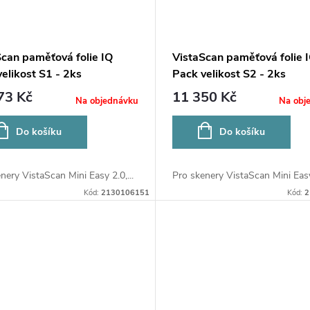
Scan paměťová folie IQ
VistaScan paměťová folie 
elikost S1 - 2ks
Pack velikost S2 - 2ks
73 Kč
11 350 Kč
Na objednávku
Na obj
Do košíku
Do košíku
nery VistaScan Mini Easy 2.0,...
Pro skenery VistaScan Mini Easy 
Kód:
2130106151
Kód:
2