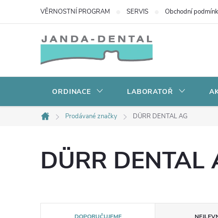
Přejít
VĚRNOSTNÍ PROGRAM
SERVIS
Obchodní podmín
na
obsah
ORDINACE
LABORATOŘ
AK
Prodávané značky
DÜRR DENTAL AG
Domů
DÜRR DENTAL 
Ř
DOPORUČUJEME
NEJLEVN