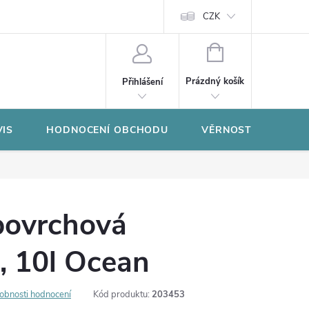
CZK
NÁKUPNÍ
KOŠÍK
Prázdný košík
Přihlášení
VIS
HODNOCENÍ OBCHODU
VĚRNOSTNÍ PROGR
povrchová
, 10l Ocean
obnosti hodnocení
Kód produktu:
203453