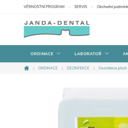
Přejít
VĚRNOSTNÍ PROGRAM
SERVIS
Obchodní podmín
na
obsah
ORDINACE
LABORATOŘ
AK
ORDINACE
DEZINFEKCE
Dezinfekce ploch
Domů