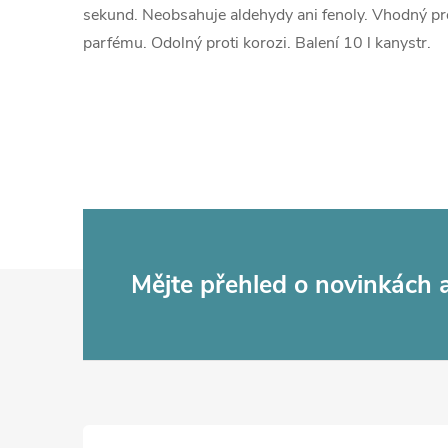
sekund. Neobsahuje aldehydy ani fenoly. Vhodný pro 
parfému. Odolný proti korozi. Balení 10 l kanystr.
Z
Mějte přehled o novinkách
á
p
a