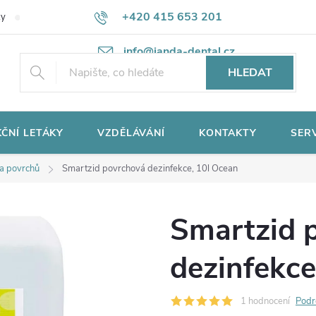
+420 415 653 201
ky
Potřebujete poradit?
Ochrana osobních údajů
info@janda-dental.cz
HLEDAT
ČNÍ LETÁKY
VZDĚLÁVÁNÍ
KONTAKTY
SER
 a povrchů
Smartzid povrchová dezinfekce, 10l Ocean
Smartzid 
dezinfekce
1 hodnocení
Podr