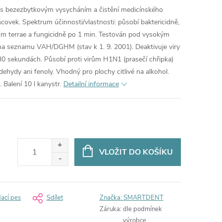
i s bezezbytkovým vysycháním a čistění medicínského
covek. Spektrum účinnosti/vlastnosti: působí baktericidně,
m terrae a fungicidně po 1 min. Testován pod vysokým
na seznamu VAH/DGHM (stav k 1. 9. 2001). Deaktivuje viry
0 sekundách. Působí proti virům H1N1 (prasečí chřipka)
hydy ani fenoly. Vhodný pro plochy citlivé na alkohol.
 Balení 10 l kanystr.
Detailní informace
VLOŽIT DO KOŠÍKU
dací pes
Sdílet
Značka:
SMARTDENT
Záruka
:
dle podmínek
výrobce