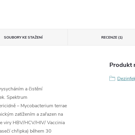
SOUBORY KE STAŽENÍ
RECENZE (1)
Produkt n
Dezinfe
vysycháním a čistění
ek. Spektrum
tericidně – Mycobacterium terrae
nickým zatížením a zařazen na
e viry HBV/HCV/HIV/ Vaccinia
asečí chřipka) během 30