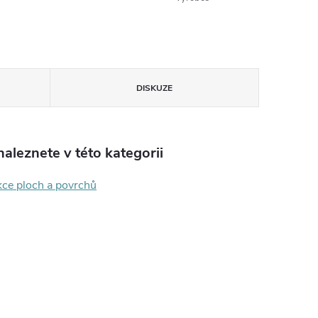
DISKUZE
aleznete v této kategorii
kce ploch a povrchů