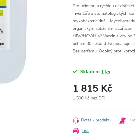
Pro účinnou a rychlou dezinfekc
inventáře a stomatologických kon
mykobaktericidně – Mycobacteriu
organickým zatížením a zařazen 
HBV/HCV/HIV/ Vaccinia viry po 3
během 30 sekund. Neobsahuje alde
Bez parfému. Odolný proti korozi.
Skladem
1 ks
1 815 Kč
1 500 Kč bez DPH
Měrná
cena:
Dotaz k produktu
Hlí
Tisk