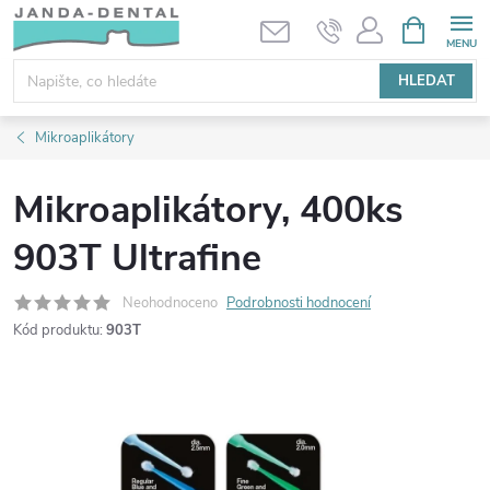
Přejít
NÁKUPNÍ
KOŠÍK
na
obsah
HLEDAT
Mikroaplikátory
Mikroaplikátory, 400ks
903T Ultrafine
Neohodnoceno
Podrobnosti hodnocení
Kód produktu:
903T