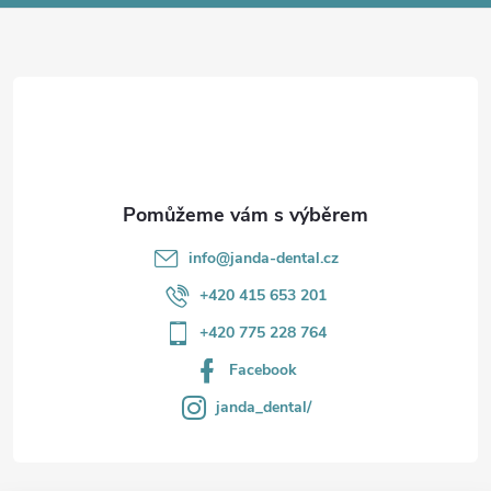
a
t
í
info
@
janda-dental.cz
+420 415 653 201
+420 775 228 764
Facebook
janda_dental/