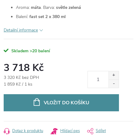
Aroma:
máta
. Barva:
světle zelená
Balení:
fast set 2 x 380 ml
Detailní informace
Skladem
>20 balení
3 718 Kč
3 320 Kč bez DPH
Měrná
1 859 Kč / 1 ks
cena:
VLOŽIT DO KOŠÍKU
Dotaz k produktu
Hlídací pes
Sdílet