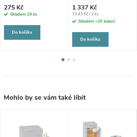
275 Kč
1 337 Kč
Měrná
33,43 Kč / 1 ks
Skladem
19 ks
cena:
Skladem
>20 balení
Do košíku
Do košíku