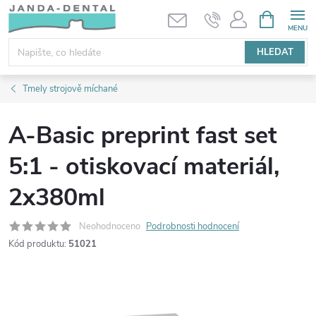
Přejít
NÁKUPNÍ
KOŠÍK
na
obsah
HLEDAT
Tmely strojově míchané
A-Basic preprint fast set
5:1 - otiskovací materiál,
2x380ml
Neohodnoceno
Podrobnosti hodnocení
Kód produktu:
51021