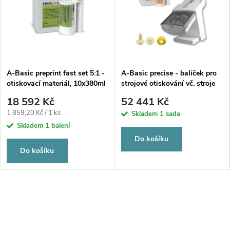
A-Basic preprint fast set 5:1 -
A-Basic precise - balíček pro
otiskovací materiál, 10x380ml
strojové otiskování vč. stroje
Sympress I
18 592 Kč
52 441 Kč
Měrná
1 859,20 Kč / 1 ks
Skladem
1 sada
cena:
Skladem
1 balení
Do košíku
Do košíku