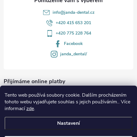
info
@
janda-dental.cz
+420 415 653 201
+420 775 228 764
Facebook
janda_dental/
Přijímáme online platby
Tento web používá soubory cookie. Dalším procházením
tohoto webu vyjadřujete souhlas s jejich používáním.. Více
informací
zde
.
Informace
Nastavení
Copyright 2026
JANDA-DENTAL.cz
. Všechna práva vyhrazena.