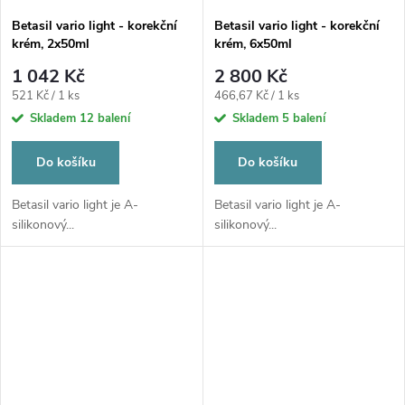
Betasil vario light - korekční
Betasil vario light - korekční
krém, 2x50ml
krém, 6x50ml
1 042 Kč
2 800 Kč
Měrná
Měrná
521 Kč / 1 ks
466,67 Kč / 1 ks
cena:
cena:
Skladem
12 balení
Skladem
5 balení
Do košíku
Do košíku
Betasil vario light je A-
Betasil vario light je A-
silikonový...
silikonový...