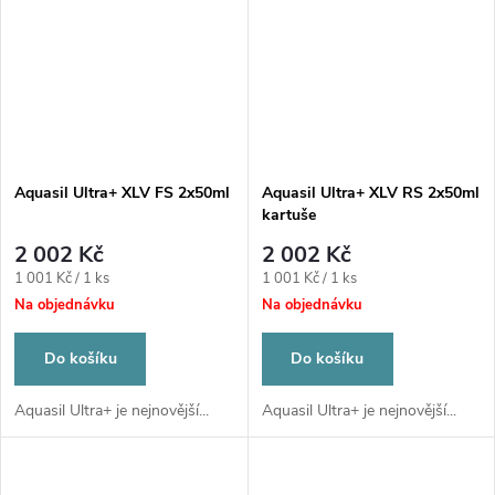
Aquasil Ultra+ XLV FS 2x50ml
Aquasil Ultra+ XLV RS 2x50ml
kartuše
2 002 Kč
2 002 Kč
Měrná
Měrná
1 001 Kč / 1 ks
1 001 Kč / 1 ks
cena:
cena:
Na objednávku
Na objednávku
Do košíku
Do košíku
Aquasil Ultra+ je nejnovější...
Aquasil Ultra+ je nejnovější...