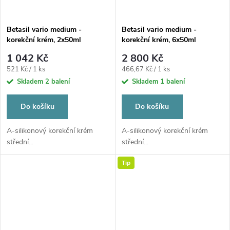
Betasil vario medium -
Betasil vario medium -
korekční krém, 2x50ml
korekční krém, 6x50ml
1 042 Kč
2 800 Kč
Měrná
Měrná
521 Kč / 1 ks
466,67 Kč / 1 ks
cena:
cena:
Skladem
2 balení
Skladem
1 balení
Do košíku
Do košíku
A-silikonový korekční krém
A-silikonový korekční krém
střední...
střední...
Tip