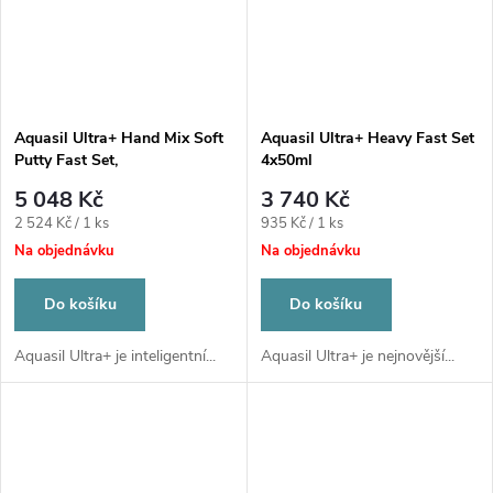
Aquasil Ultra+ Hand Mix Soft
Aquasil Ultra+ Heavy Fast Set
Putty Fast Set,
4x50ml
katalyzátor+báze
5 048 Kč
3 740 Kč
Měrná
Měrná
2 524 Kč / 1 ks
935 Kč / 1 ks
cena:
cena:
Na objednávku
Na objednávku
Do košíku
Do košíku
Aquasil Ultra+ je inteligentní...
Aquasil Ultra+ je nejnovější...