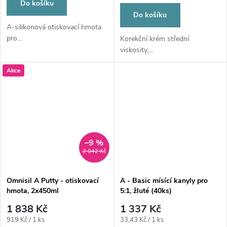
Do košíku
Do košíku
A-silikonová otiskovací hmota
pro...
Korekční krém střední
viskosity,...
Akce
–9 %
2 042 Kč
Omnisil A Putty - otiskovací
A - Basic mísící kanyly pro
hmota, 2x450ml
5:1, žluté (40ks)
1 838 Kč
1 337 Kč
Měrná
Měrná
919 Kč / 1 ks
33,43 Kč / 1 ks