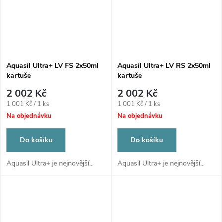
Aquasil Ultra+ LV FS 2x50ml
Aquasil Ultra+ LV RS 2x50ml
kartuše
kartuše
2 002 Kč
2 002 Kč
Měrná
Měrná
1 001 Kč / 1 ks
1 001 Kč / 1 ks
cena:
cena:
Na objednávku
Na objednávku
Do košíku
Do košíku
Aquasil Ultra+ je nejnovější...
Aquasil Ultra+ je nejnovější...