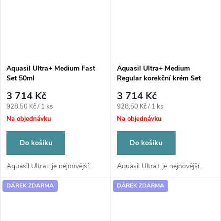
Aquasil Ultra+ Medium Fast
Aquasil Ultra+ Medium
Set 50ml
Regular korekční krém Set
4x50ml
3 714 Kč
3 714 Kč
Měrná
Měrná
928,50 Kč / 1 ks
928,50 Kč / 1 ks
cena:
cena:
Na objednávku
Na objednávku
Do košíku
Do košíku
Aquasil Ultra+ je nejnovější...
Aquasil Ultra+ je nejnovější...
DÁREK ZDARMA
DÁREK ZDARMA