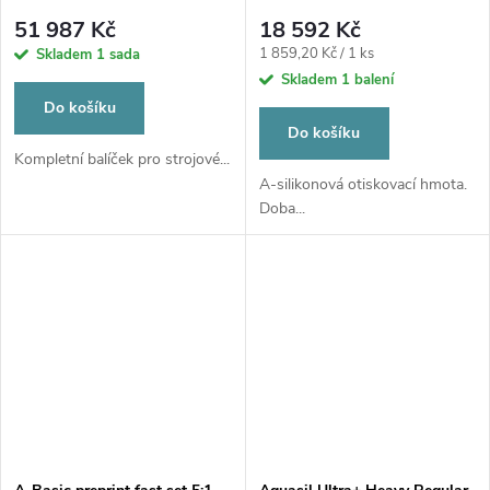
Sympress I
51 987 Kč
18 592 Kč
Měrná
1 859,20 Kč / 1 ks
Skladem
1 sada
cena:
Skladem
1 balení
Do košíku
Do košíku
Kompletní balíček pro strojové...
A-silikonová otiskovací hmota.
Doba...