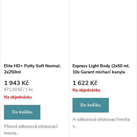
Elite HD+ Putty Soft Normal,
Express Light Body (2x50 ml,
2x250ml
10x Garant míchací kanyla
žlutá)
1 943 Kč
1 622 Kč
Měrná
971,50 Kč / 1 ks
Na objednávku
cena:
Na objednávku
Do košíku
Do košíku
A-silikonová otiskovací hmota
v...
Přesná silikonová otiskovací
hmota...