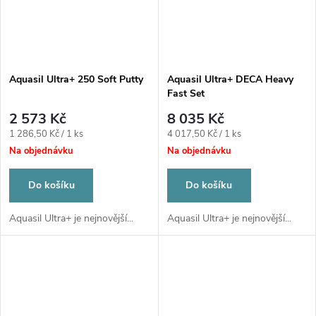
Aquasil Ultra+ 250 Soft Putty
Aquasil Ultra+ DECA Heavy
Fast Set
2 573 Kč
8 035 Kč
Měrná
Měrná
1 286,50 Kč / 1 ks
4 017,50 Kč / 1 ks
cena:
cena:
Na objednávku
Na objednávku
Do košíku
Do košíku
Aquasil Ultra+ je nejnovější...
Aquasil Ultra+ je nejnovější...