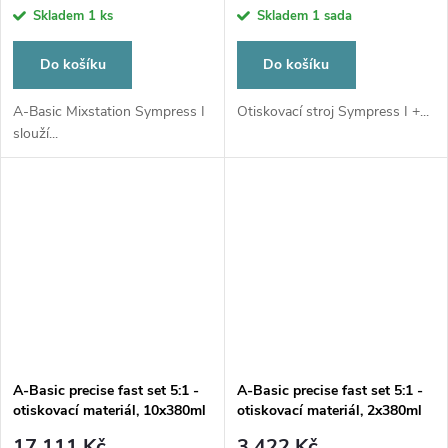
Skladem
1 ks
Skladem
1 sada
Do košíku
Do košíku
A-Basic Mixstation Sympress I
Otiskovací stroj Sympress I +...
slouží...
A-Basic precise fast set 5:1 -
A-Basic precise fast set 5:1 -
otiskovací materiál, 10x380ml
otiskovací materiál, 2x380ml
17 111 Kč
3 422 Kč