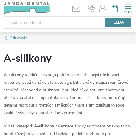
Přejít
NÁKUPNÍ
KOŠÍK
na
obsah
HLEDAT
Otiskování
A-silikony
A-silikony
(addiční silikony) patří mezi nejpřesnější otiskovací
materiály používané ve stomatologii. Díky své vynikající rozměrové
stabilitě, přesnosti a pružnosti jsou ideální volbou pro zhotovení
otisků v protetice, implantologii i ortodoncii. A-silikony umožňují
detailní reprodukci tvrdých i měkkých tkání a tím zajišťují vysoce
kvalitní výsledky laboratorního zpracování.
V naší kategorii
A-silikony
naleznete široký sortiment otiskovacích
hmot různých viskozit – od těžkých po lehké, vhodné pro