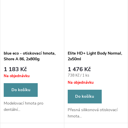
blue eco - otiskovací hmota,
Elite HD+ Light Body Normal,
Shore A 86, 2x800g
2x50ml
1 183 Kč
1 476 Kč
Měrná
738 Kč / 1 ks
Na objednávku
cena:
Na objednávku
Do košíku
Do košíku
Modelovací hmota pro
dentální...
Přesná silikonová otiskovací
hmota...