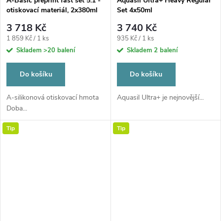
A-Basic preprint fast set 5:1 -
Aquasil Ultra+ Heavy Regular
otiskovací materiál, 2x380ml
Set 4x50ml
3 718 Kč
3 740 Kč
Měrná
Měrná
1 859 Kč / 1 ks
935 Kč / 1 ks
cena:
cena:
Skladem
>20 balení
Skladem
2 balení
Do košíku
Do košíku
A-silikonová otiskovací hmota
Aquasil Ultra+ je nejnovější...
Doba...
Tip
Tip