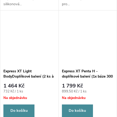
silikonová...
pro...
Express XT Light
Express XT Penta H -
BodyDoplňkové balení (2 ks à
doplňkové balení (1x báze 300
50 ml, 10x Garant míchací
ml, 1x katalyzátor 60 ml)
1 464 Kč
1 799 Kč
kanyla žlutá)
Měrná
Měrná
732 Kč / 1 ks
899,50 Kč / 1 ks
cena:
cena:
Na objednávku
Na objednávku
Do košíku
Do košíku