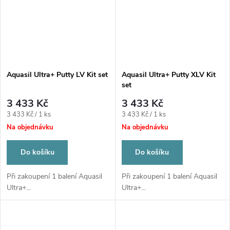
Aquasil Ultra+ Putty LV Kit set
Aquasil Ultra+ Putty XLV Kit
set
3 433 Kč
3 433 Kč
Měrná
Měrná
3 433 Kč / 1 ks
3 433 Kč / 1 ks
cena:
cena:
Na objednávku
Na objednávku
Do košíku
Do košíku
Při zakoupení 1 balení Aquasil
Při zakoupení 1 balení Aquasil
Ultra+...
Ultra+...