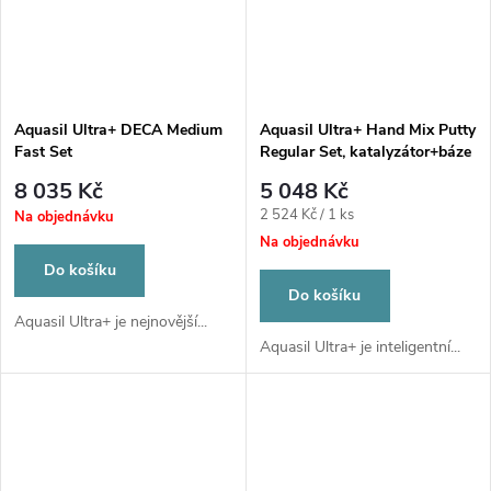
Aquasil Ultra+ DECA Medium
Aquasil Ultra+ Hand Mix Putty
Fast Set
Regular Set, katalyzátor+báze
8 035 Kč
5 048 Kč
Měrná
2 524 Kč / 1 ks
Na objednávku
cena:
Na objednávku
Do košíku
Do košíku
Aquasil Ultra+ je nejnovější...
Aquasil Ultra+ je inteligentní...