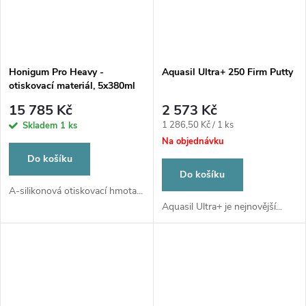
Honigum Pro Heavy -
Aquasil Ultra+ 250 Firm Putty
otiskovací materiál, 5x380ml
15 785 Kč
2 573 Kč
Měrná
1 286,50 Kč / 1 ks
Skladem
1 ks
cena:
Na objednávku
Do košíku
Do košíku
A-silikonová otiskovací hmota...
Aquasil Ultra+ je nejnovější...