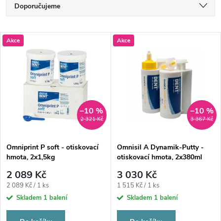
Ř
Doporučujeme
a
Nejlevnější
V
Akce
Akce
Nejdražší
z
ý
Nejprodávanější
e
p
Abecedně
n
i
–10 %
–10 %
2 321 Kč
3 367 Kč
í
s
p
Omniprint P soft - otiskovací
Omnisil A Dynamik-Putty -
hmota, 2x1,5kg
otiskovací hmota, 2x380ml
p
r
2 089 Kč
3 030 Kč
r
Měrná
Měrná
2 089 Kč / 1 ks
1 515 Kč / 1 ks
o
cena:
cena:
Skladem
1 balení
Skladem
1 balení
o