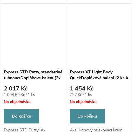
Express STD Putty, standardně
Express XT Light Body
tuhnoucíDoplňkové balení (2x
QuickDoplňkové balení (2 ks à
nádoba à 305 ml/550 g)
50 ml, 10x Garant míchací
2 017 Kč
1 454 Kč
kanyla žlutá)
Měrná
Měrná
1 008,50 Kč / 1 ks
727 Kč / 1 ks
cena:
cena:
Na objednávku
Na objednávku
Do košíku
Do košíku
Express STD Putty: A-
A-silikonový otiskovací krém