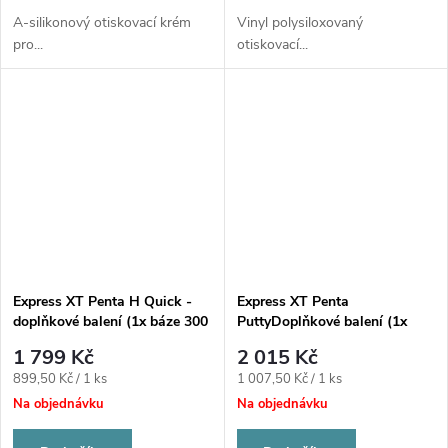
A-silikonový otiskovací krém
Vinyl polysiloxovaný
pro...
otiskovací...
Express XT Penta H Quick -
Express XT Penta
doplňkové balení (1x báze 300
PuttyDoplňkové balení (1x
ml, 1x katalyzátor 60 ml)
báze à 300 ml, 1x katalyzátor
1 799 Kč
2 015 Kč
à 60 ml)
Měrná
Měrná
899,50 Kč / 1 ks
1 007,50 Kč / 1 ks
cena:
cena:
Na objednávku
Na objednávku