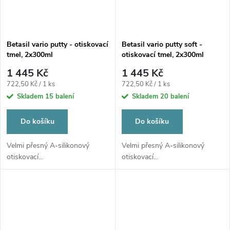
Betasil vario putty - otiskovací
Betasil vario putty soft -
tmel, 2x300ml
otiskovací tmel, 2x300ml
1 445 Kč
1 445 Kč
Měrná
Měrná
722,50 Kč / 1 ks
722,50 Kč / 1 ks
cena:
cena:
Skladem
15 balení
Skladem
20 balení
Do košíku
Do košíku
Velmi přesný A-silikonový
Velmi přesný A-silikonový
otiskovací...
otiskovací...