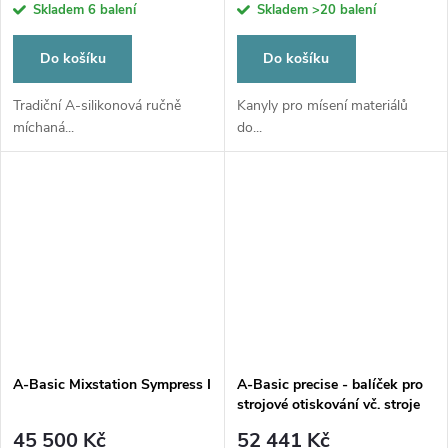
cena:
cena:
Skladem
6 balení
Skladem
>20 balení
Do košíku
Do košíku
Tradiční A-silikonová ručně
Kanyly pro mísení materiálů
míchaná...
do...
A-Basic Mixstation Sympress I
A-Basic precise - balíček pro
strojové otiskování vč. stroje
Sympress I
45 500 Kč
52 441 Kč