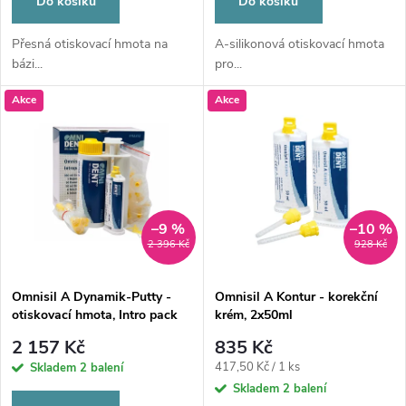
d
Do košíku
Do košíku
d
Přesná otiskovací hmota na
A-silikonová otiskovací hmota
u
bázi...
pro...
u
k
Akce
Akce
k
t
t
ů
ů
–9 %
–10 %
2 396 Kč
928 Kč
Omnisil A Dynamik-Putty -
Omnisil A Kontur - korekční
otiskovací hmota, Intro pack
krém, 2x50ml
2 157 Kč
835 Kč
Měrná
417,50 Kč / 1 ks
Skladem
2 balení
cena:
Skladem
2 balení