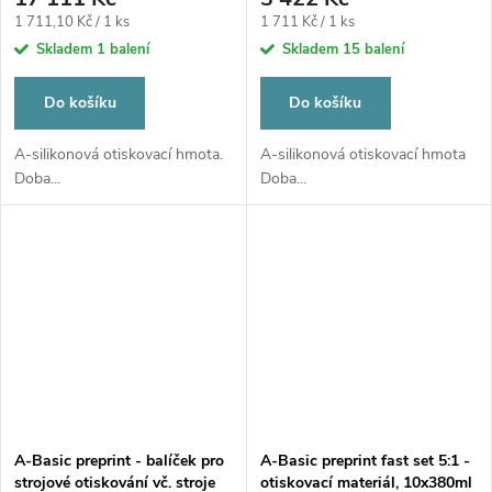
Měrná
Měrná
1 711,10 Kč / 1 ks
1 711 Kč / 1 ks
cena:
cena:
Skladem
1 balení
Skladem
15 balení
Do košíku
Do košíku
A-silikonová otiskovací hmota.
A-silikonová otiskovací hmota
Doba...
Doba...
A-Basic preprint - balíček pro
A-Basic preprint fast set 5:1 -
strojové otiskování vč. stroje
otiskovací materiál, 10x380ml