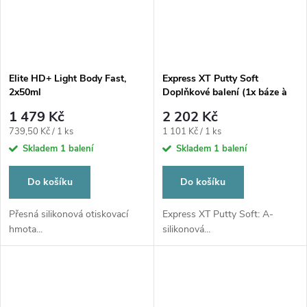
Elite HD+ Light Body Fast,
Express XT Putty Soft
2x50ml
Doplňkové balení (1x báze à
250ml, 1x katalyzátor à 250ml,
1 479 Kč
2 202 Kč
2x Putty lžíce)
Měrná
Měrná
739,50 Kč / 1 ks
1 101 Kč / 1 ks
cena:
cena:
Skladem
1 balení
Skladem
1 balení
Do košíku
Do košíku
Přesná silikonová otiskovací
Express XT Putty Soft: A-
hmota...
silikonová...