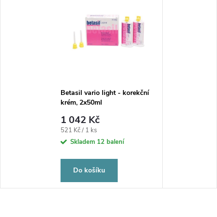
Betasil vario light - korekční
krém, 2x50ml
1 042 Kč
Měrná
521 Kč / 1 ks
cena:
Skladem
12 balení
Do košíku