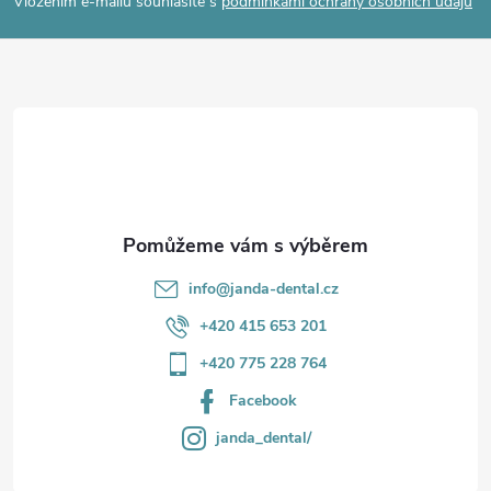
p
Vložením e-mailu souhlasíte s
podmínkami ochrany osobních údajů
a
t
í
info
@
janda-dental.cz
+420 415 653 201
+420 775 228 764
Facebook
janda_dental/