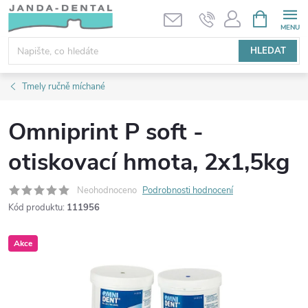
Přejít
NÁKUPNÍ
KOŠÍK
na
obsah
HLEDAT
Tmely ručně míchané
Omniprint P soft -
otiskovací hmota, 2x1,5kg
Neohodnoceno
Podrobnosti hodnocení
Kód produktu:
111956
Akce