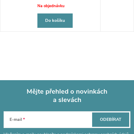
cena:
Na objednávku
Do košíku
Mějte přehled o novinkách
a slevách
Z
á
E-mail
ODEBÍRAT