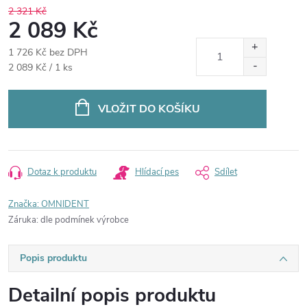
2 321 Kč
2 089 Kč
1 726 Kč bez DPH
Měrná
2 089 Kč / 1 ks
cena:
VLOŽIT DO KOŠÍKU
Dotaz k produktu
Hlídací pes
Sdílet
Značka:
OMNIDENT
Záruka
:
dle podmínek výrobce
Popis produktu
Detailní popis produktu