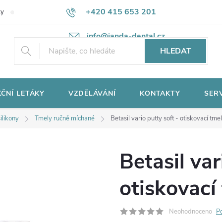
+420 415 653 201
ky
Potřebujete poradit?
Ochrana osobních údajů
info@janda-dental.cz
HLEDAT
ČNÍ LETÁKY
VZDĚLÁVÁNÍ
KONTAKTY
SER
ilikony
Tmely ručně míchané
Betasil vario putty soft - otiskovací tm
Betasil var
otiskovací
Neohodnoceno
P