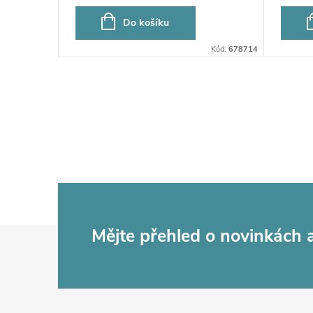
Do košíku
Kód:
79346
Kód:
678714
Z
Mějte přehled o novinkách
á
p