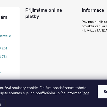
Přijímáme online
Informace
platby
Povinná publicit
projektu Záruka E
– I. Výzva JAN
ental.c
3 201
8 764
/
oužívá soubory cookie. Dalším procházením tohoto
S
jete souhlas s jejich používáním.. Více informací
zde
.
.
í