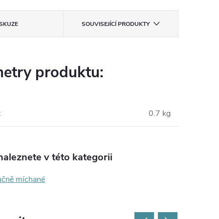
ISKUZE
SOUVISEJÍCÍ PRODUKTY
etry produktu:
:
0.7 kg
aleznete v této kategorii
učně míchané