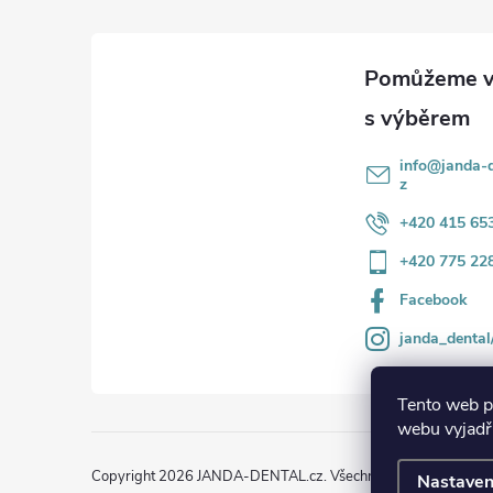
a
t
í
info
@
janda-d
z
+420 415 65
+420 775 22
Facebook
janda_dental
Tento web p
webu vyjadřu
Copyright 2026
JANDA-DENTAL.cz
. Všechna práva vyhrazena
Nastaven