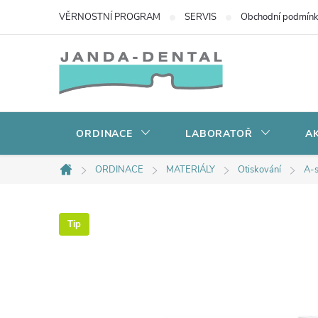
Přejít
VĚRNOSTNÍ PROGRAM
SERVIS
Obchodní podmín
na
obsah
ORDINACE
LABORATOŘ
AK
ORDINACE
MATERIÁLY
Otiskování
A-s
Domů
Tip