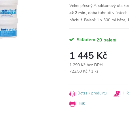
Velmi přesný A-silikonový otisko
až 2 min.
, doba tuhnutí v ústech
příchuť.
Balení: 1 x 300 ml báze, 
Skladem
20 balení
1 445 Kč
1 290 Kč bez DPH
Měrná
722,50 Kč / 1 ks
cena:
Dotaz k produktu
Hlí
Tisk