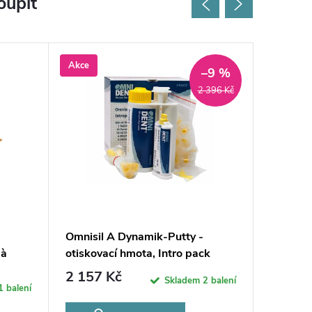
oupit
Akce
–9 %
2 396 Kč
Omnisil A Dynamik-Putty -
Silagum 
 à
otiskovací hmota, Intro pack
hmota,
50ml,
2 157 Kč
1 862
Skladem
2 balení
1 balení