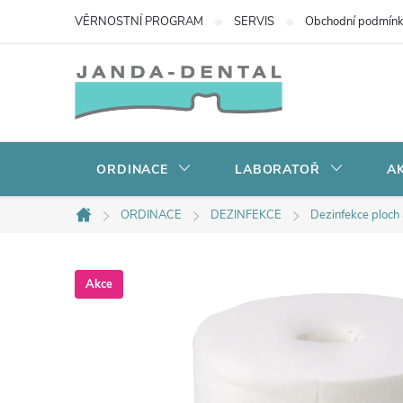
Přejít
VĚRNOSTNÍ PROGRAM
SERVIS
Obchodní podmín
na
obsah
ORDINACE
LABORATOŘ
AK
ORDINACE
DEZINFEKCE
Dezinfekce ploch
Domů
Akce