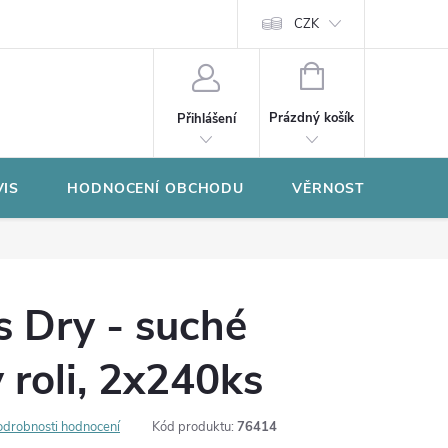
CZK
NÁKUPNÍ
KOŠÍK
Prázdný košík
Přihlášení
VIS
HODNOCENÍ OBCHODU
VĚRNOSTNÍ PROGR
 Dry - suché
 roli, 2x240ks
odrobnosti hodnocení
Kód produktu:
76414