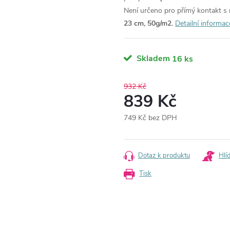
Není určeno pro přímý kontakt s r
23 cm, 50g/m2.
Detailní informac
Skladem
16 ks
932 Kč
839 Kč
749 Kč bez DPH
Měrná
cena:
Dotaz k produktu
Hlí
Tisk