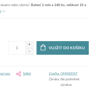
anami nebo sliznicí.
Balení 2 role x 240 ks, velikost 15 x
e
VLOŽIT DO KOŠÍKU
dací pes
Sdílet
Značka:
OMNIDENT
Záruka
:
dle podmínek
výrobce