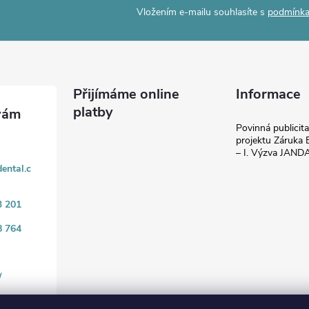
Vložením e-mailu souhlasíte s
podmínka
Přijímáme online
Informace
platby
Povinná publicit
projektu Záruka E
– I. Výzva JAN
ental.c
3 201
8 764
/