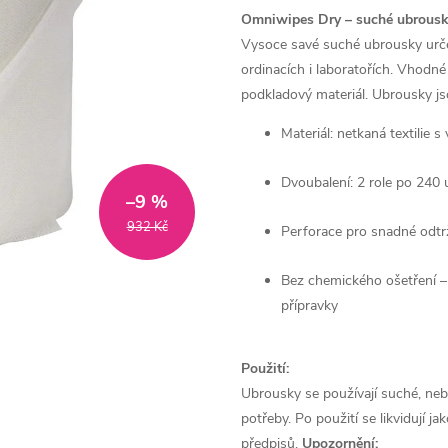
Omniwipes Dry – suché ubrousky
Vysoce savé suché ubrousky urče
ordinacích i laboratořích. Vhodné
podkladový materiál. Ubrousky jso
Materiál: netkaná textilie 
Dvoubalení: 2 role po 240
–9 %
932 Kč
Perforace pro snadné odtr
Bez chemického ošetření – 
přípravky
Použití:
Ubrousky se používají suché, ne
potřeby. Po použití se likvidují 
předpisů.
Upozornění: