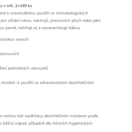
 v roli, 2×240 ks
né k univerzálnímu použití ve stomatologických
 pro utírání rukou, nástrojů, pracovních ploch nebo jako
u pevné, netrhají se a nezanechávají vlákna.
s vysokou savostí
 ubrouscích
žení jednotlivých ubrousků
vhodné i k použití se zdravotnickými dezinfekčními
bo mohou být navlhčeny dezinfekčním roztokem podle
jako běžný odpad, případně dle místních hygienických