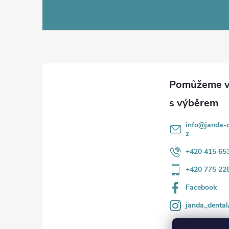
á
p
a
t
í
info
@
janda-d
z
+420 415 65
+420 775 22
Facebook
janda_dental