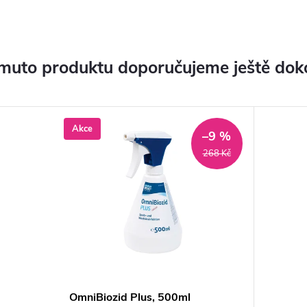
muto produktu doporučujeme ještě dok
Akce
–9 %
268 Kč
OmniBiozid Plus, 500ml