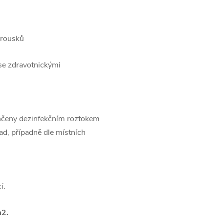
brousků
 se zdravotnickými
hčeny dezinfekčním roztokem
pad, případně dle místních
í.
m2.