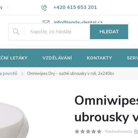
+420 415 653 201
ky
Potřebujete poradit?
Ochrana osobních údajů
info@janda-dental.cz
HLEDAT
ČNÍ LETÁKY
VZDĚLÁVÁNÍ
KONTAKTY
SER
 a povrchů
Omniwipes Dry - suché ubrousky v roli, 2x240ks
Omniwipes
ubrousky v
Neohodnoceno
P