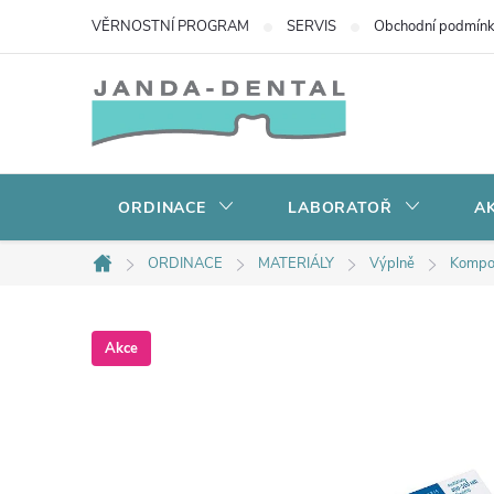
Přejít
VĚRNOSTNÍ PROGRAM
SERVIS
Obchodní podmín
na
obsah
ORDINACE
LABORATOŘ
AK
ORDINACE
MATERIÁLY
Výplně
Kompo
Domů
Akce