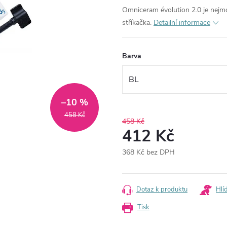
Omniceram évolution 2.0 je nejmo
stříkačka.
Detailní informace
Barva
–10 %
458 Kč
458 Kč
412 Kč
368 Kč bez DPH
Měrná
cena:
Dotaz k produktu
Hlí
Tisk