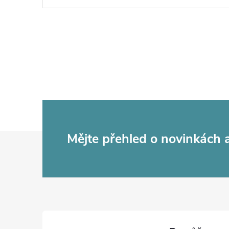
Z
Mějte přehled o novinkách
á
p
a