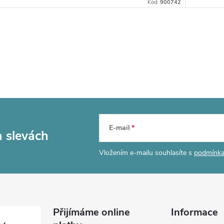
Kód:
900742
E-mail
a slevách
Vložením e-mailu souhlasíte s
podmínka
Přijímáme online
Informace