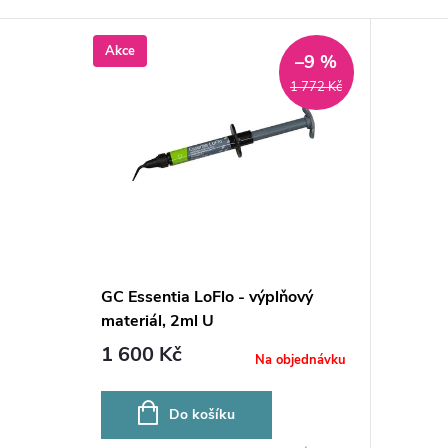
Akce
–9 %
1 772 Kč
GC Essentia LoFlo - výplňový
materiál, 2ml U
1 600 Kč
Na objednávku
Do košíku