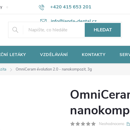
+420 415 653 201
ky
Potřebujete poradit?
Ochrana osobních údajů
info@janda-dental.cz
HLEDAT
ČNÍ LETÁKY
VZDĚLÁVÁNÍ
KONTAKTY
SER
zita
OmniCeram évolution 2.0 - nanokompozit, 3g
OmniCeram
nanokompo
Neohodnoceno
P