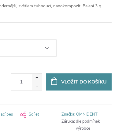
dernější, světlem tuhnoucí, nanokompozit. Balení 3 g
VLOŽIT DO KOŠÍKU
dací pes
Sdílet
Značka:
OMNIDENT
Záruka
:
dle podmínek
výrobce