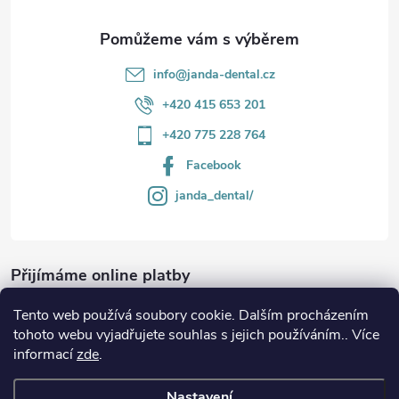
info
@
janda-dental.cz
+420 415 653 201
+420 775 228 764
Facebook
janda_dental/
Přijímáme online platby
Tento web používá soubory cookie. Dalším procházením
tohoto webu vyjadřujete souhlas s jejich používáním.. Více
informací
zde
.
Informace
Nastavení