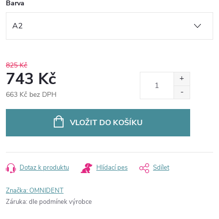
Barva
825 Kč
743 Kč
663 Kč bez DPH
Měrná
cena:
VLOŽIT DO KOŠÍKU
Dotaz k produktu
Hlídací pes
Sdílet
Značka:
OMNIDENT
Záruka
:
dle podmínek výrobce