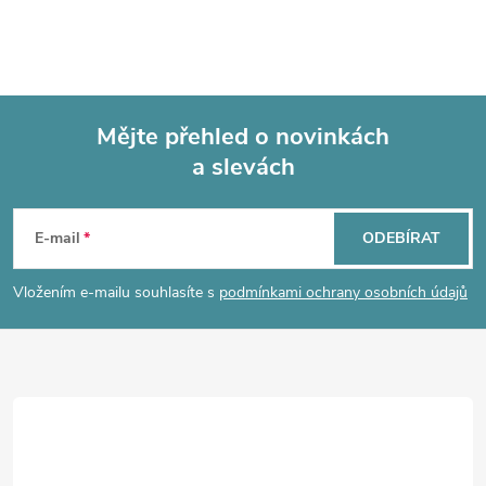
Mějte přehled o novinkách
a slevách
Z
á
E-mail
ODEBÍRAT
p
Vložením e-mailu souhlasíte s
podmínkami ochrany osobních údajů
a
t
í