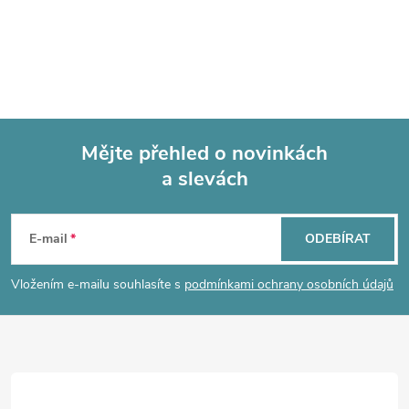
Mějte přehled o novinkách
a slevách
Z
á
E-mail
ODEBÍRAT
p
Vložením e-mailu souhlasíte s
podmínkami ochrany osobních údajů
a
t