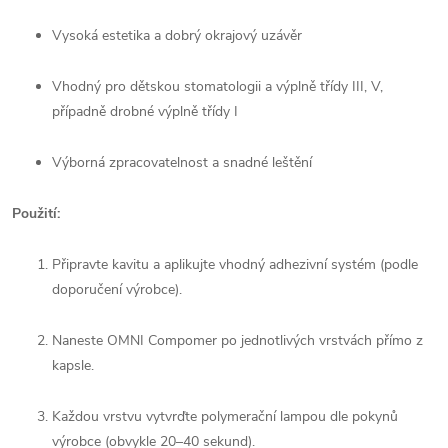
Vysoká estetika a dobrý okrajový uzávěr
Vhodný pro dětskou stomatologii a výplně třídy III, V,
případně drobné výplně třídy I
Výborná zpracovatelnost a snadné leštění
Použití:
Připravte kavitu a aplikujte vhodný adhezivní systém (podle
doporučení výrobce).
Naneste OMNI Compomer po jednotlivých vrstvách přímo z
kapsle.
Každou vrstvu vytvrďte polymerační lampou dle pokynů
výrobce (obvykle 20–40 sekund).