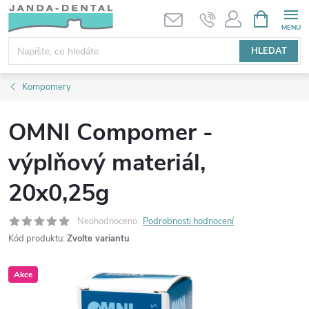
Přejít
NÁKUPNÍ
KOŠÍK
na
obsah
HLEDAT
Kompomery
OMNI Compomer -
výplňový materiál,
20x0,25g
Neohodnoceno
Podrobnosti hodnocení
Kód produktu:
Zvolte variantu
Akce