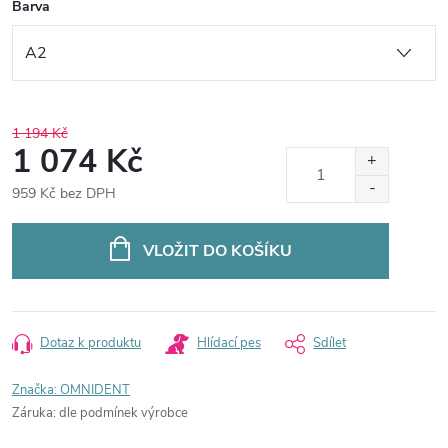
Barva
1 194 Kč
1 074 Kč
959 Kč bez DPH
Měrná
cena:
VLOŽIT DO KOŠÍKU
Dotaz k produktu
Hlídací pes
Sdílet
Značka:
OMNIDENT
Záruka
:
dle podmínek výrobce