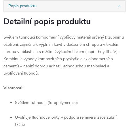
Popis produktu
Detailní popis produktu
Světlem tuhnoucí kompomerní výplňový materiál určený k zubnímu
ošetření, zejména k výplním kavit v dočasném chrupu a v trvalém
chrupu v oblastech s nižším žvýkacím tlakem (např. třídy III a V).
Kombinuje výhody kompozitních pryskyřic a skloionomerních
cementů – nabízí dobrou adhezi, jednoduchou manipulaci a
uvolňování fluoridů.
Vlastnosti:
Světlem tuhnoucí (fotopolymerace)
Uvolňuje fluoridové ionty – podpora remineralizace zubní
tkáně