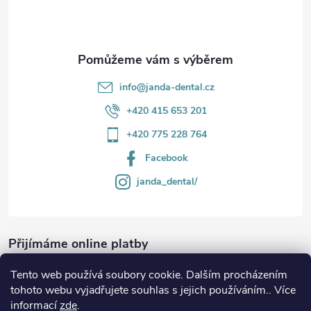
í
info
@
janda-dental.cz
+420 415 653 201
+420 775 228 764
Facebook
janda_dental/
Přijímáme online platby
Tento web používá soubory cookie. Dalším procházením
tohoto webu vyjadřujete souhlas s jejich používáním.. Více
informací
zde
.