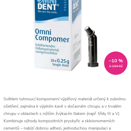
–10 %
1 194 Kč
Světlem tuhnoucí kompomerní výplňový materiál určený k zubnímu
ošetření, zejména k výplním kavit v dočasném chrupu a v trvalém
chrupu v oblastech s nižším žvýkacím tlakem (např. třídy III a V).
Kombinuje výhody kompozitních pryskyřic a skloionomerních
cementů – nabízí dobrou adhezi, jednoduchou manipulaci a