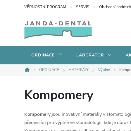
Přejít
VĚRNOSTNÍ PROGRAM
SERVIS
Obchodní podmín
na
obsah
ORDINACE
LABORATOŘ
AK
ORDINACE
MATERIÁLY
Výplně
Kompo
Domů
Kompomery
Kompomery
jsou inovativní materiály v stomatolog
především pro výplně ve stomatologii, kde je důraz k
Kompomery mají vynikající adhezivní vlastnosti a jso