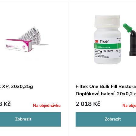
t XP, 20x0,25g
Filtek One Bulk Fill Restora
Doplňkové balení, 20x0,2 
kompule
8 Kč
2 018 Kč
Na objednávku
Na obj
Zobrazit
Zobrazit