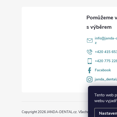
p
a
r
t
v
k
í
info
@
janda-d
y
z
+420 415 65
v
+420 775 22
ý
Facebook
p
janda_dental
i
s
Tento web p
webu vyjadřu
u
Copyright 2026
JANDA-DENTAL.cz
. Všechna práva vyhrazena
Nastaven