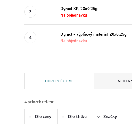
Dyract XP, 20x0,25g
Na objednávku
Dyract - výplňový materiál, 20x0,25g
Na objednávku
Ř
DOPORUČUJEME
NEJLEVN
a
4
položek celkem
z
Dle ceny
Dle štítku
Značky
e