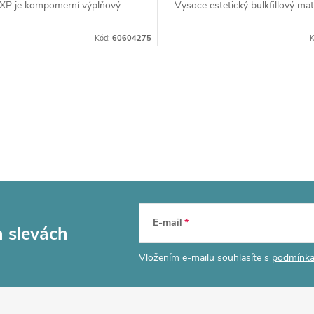
XP je kompomerní výplňový...
Vysoce estetický bulkfillový mater
Kód:
60604275
K
E-mail
a slevách
Vložením e-mailu souhlasíte s
podmínka