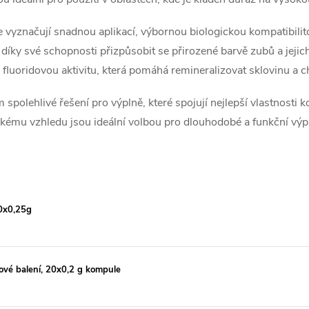
 vyznačují snadnou aplikací, výbornou biologickou kompatibilitou
, díky své schopnosti přizpůsobit se přirozené barvě zubů a jej
ch fluoridovou aktivitu, která pomáhá remineralizovat sklovinu a 
spolehlivé řešení pro výplně, které spojují nejlepší vlastnosti
ickému vzhledu jsou ideální volbou pro dlouhodobé a funkční vý
0x0,25g
kové balení, 20x0,2 g kompule