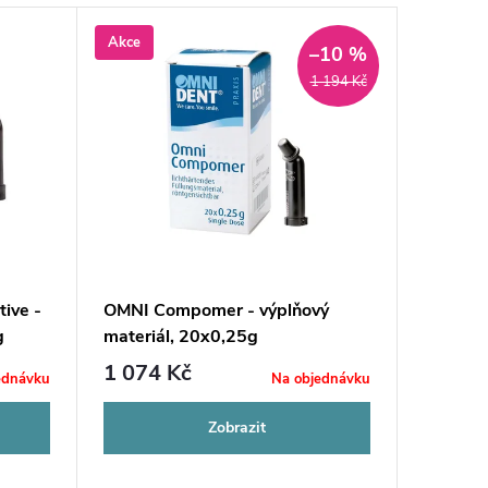
Akce
–10 %
1 194 Kč
tive -
OMNI Compomer - výplňový
g
materiál, 20x0,25g
1 074 Kč
ednávku
Na objednávku
Zobrazit