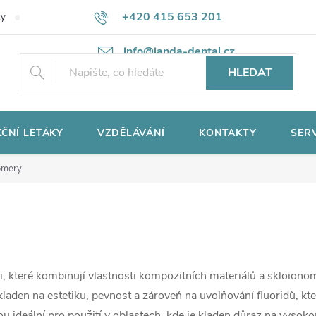
+420 415 653 201
ky
Potřebujete poradit?
Ochrana osobních údajů
info@janda-dental.cz
HLEDAT
ČNÍ LETÁKY
VZDĚLÁVÁNÍ
KONTAKTY
SER
mery
ii, které kombinují vlastnosti kompozitních materiálů a skloiono
laden na estetiku, pevnost a zároveň na uvolňování fluoridů, kt
u ideální pro použití v oblastech, kde je kladen důraz na vysoko