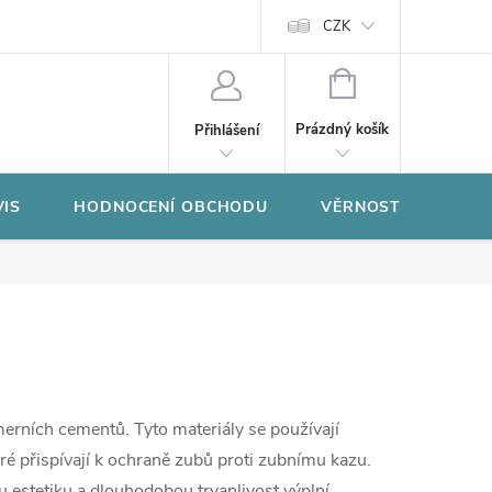
CZK
NÁKUPNÍ
KOŠÍK
Prázdný košík
Přihlášení
VIS
HODNOCENÍ OBCHODU
VĚRNOSTNÍ PROGR
merních cementů. Tyto materiály se používají
eré přispívají k ochraně zubů proti zubnímu kazu.
u estetiku a dlouhodobou trvanlivost výplní.