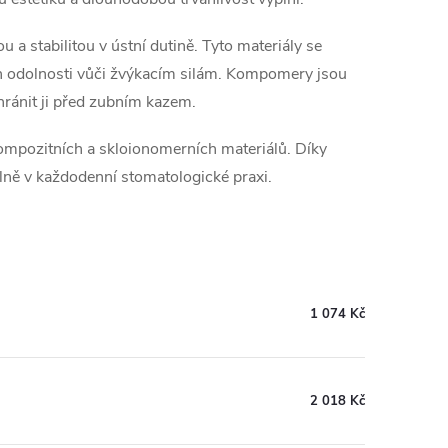
 a stabilitou v ústní dutině. Tyto materiály se
ich odolnosti vůči žvýkacím silám. Kompomery jsou
chránit ji před zubním kazem.
 kompozitních a skloionomerních materiálů. Díky
plně v každodenní stomatologické praxi.
1 074 Kč
2 018 Kč