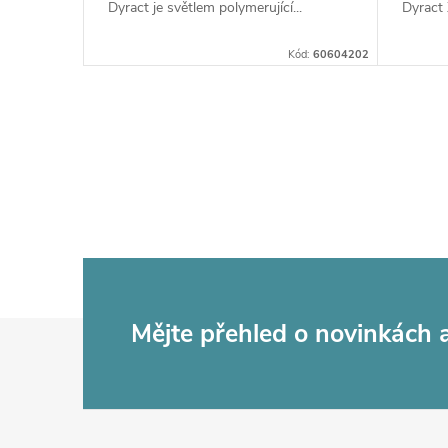
ů
Dyract je světlem polymerující...
Dyract 
u
Kód:
60604202
k
t
O
ů
v
l
á
d
Z
Mějte přehled o novinkách
a
c
á
í
p