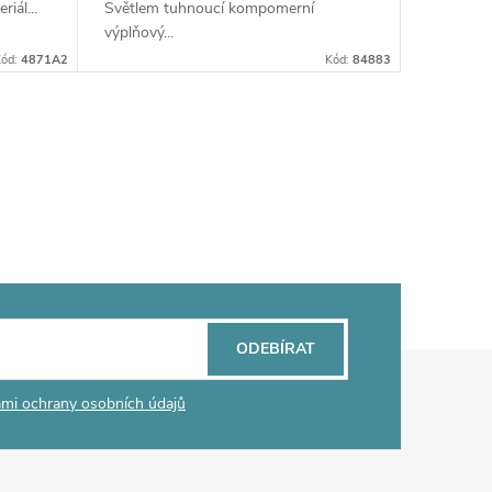
iál...
Světlem tuhnoucí kompomerní
výplňový...
ód:
4871A2
Kód:
84883
ODEBÍRAT
mi ochrany osobních údajů