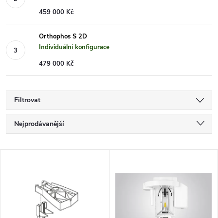
459 000 Kč
Orthophos S 2D
Individuální konfigurace
479 000 Kč
Filtrovat
Ř
Nejprodávanější
a
Doporučujeme
V
Nejlevnější
z
ý
Nejdražší
e
p
Abecedně