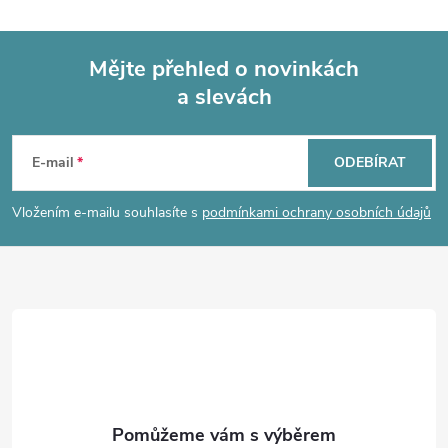
l
á
Mějte přehled o novinkách
d
a slevách
Z
a
á
c
E-mail
ODEBÍRAT
p
í
Vložením e-mailu souhlasíte s
podmínkami ochrany osobních údajů
p
a
r
t
v
í
k
y