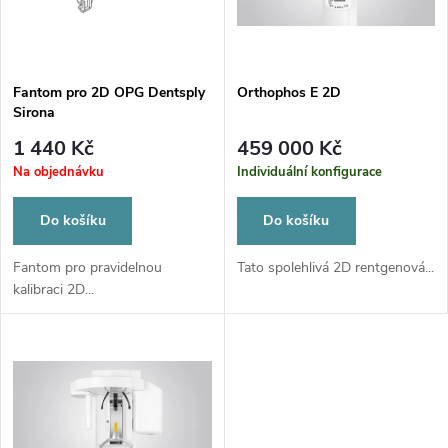
n
i
í
s
p
Fantom pro 2D OPG Dentsply
Orthophos E 2D
Sirona
p
r
1 440 Kč
459 000 Kč
r
Na objednávku
Individuální konfigurace
o
o
Do košíku
Do košíku
d
d
Fantom pro pravidelnou
Tato spolehlivá 2D rentgenová...
kalibraci 2D...
u
u
k
k
t
t