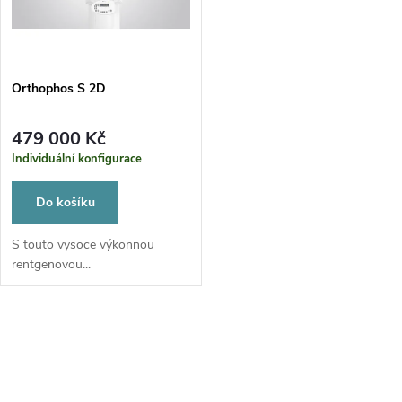
ů
ů
Orthophos S 2D
479 000 Kč
Individuální konfigurace
Do košíku
S touto vysoce výkonnou
rentgenovou...
O
v