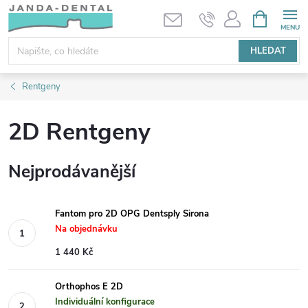
Přejít
NÁKUPNÍ
KOŠÍK
na
obsah
HLEDAT
Rentgeny
2D Rentgeny
Nejprodávanější
Fantom pro 2D OPG Dentsply Sirona
Na objednávku
1 440 Kč
Orthophos E 2D
Individuální konfigurace