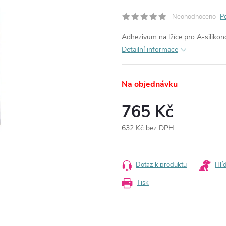
Neohodnoceno
P
Adhezivum na lžíce pro A-silikon
Detailní informace
Na objednávku
765 Kč
632 Kč bez DPH
Měrná
cena:
Dotaz k produktu
Hlí
Tisk