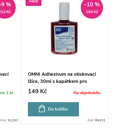
Akce
–9 %
–10 %
212 Kč
166 Kč
vací
OMNI Adhezivum na otiskovací
lžíce, 30ml s kapátkem pro
algináty
149 Kč
dem
1 ks
Na objednávku
Do košíku
Kód:
51293
Kód:
86431