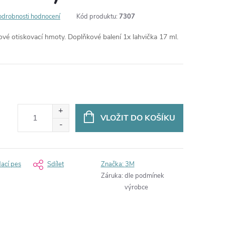
odrobnosti hodnocení
Kód produktu:
7307
ové otiskovací hmoty. Doplňkové balení 1x lahvička 17 ml.
VLOŽIT DO KOŠÍKU
dací pes
Sdílet
Značka:
3M
Záruka
:
dle podmínek
výrobce