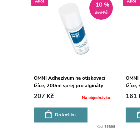
Akce
Akce
–10 %
230 Kč
OMNI Adhezivum na otiskovací
OMNI 
lžíce, 200ml sprej pro algináty
lžíce,
polyé
207 Kč
161 
Na objednávku
Do košíku
Kód:
56898