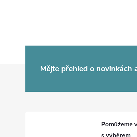
Z
Mějte přehled o novinkách
á
p
a
t