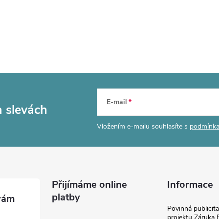
E-mail
a slevách
Vložením e-mailu souhlasíte s
podmínka
Přijímáme online
Informace
platby
Povinná publicit
projektu Záruka E