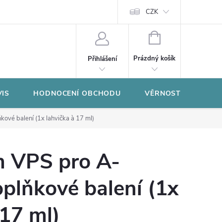
CZK
NÁKUPNÍ
KOŠÍK
Prázdný košík
Přihlášení
VIS
HODNOCENÍ OBCHODU
VĚRNOSTNÍ PROGR
ové balení (1x lahvička à 17 ml)
 VPS pro A-
oplňkové balení (1x
 17 ml)