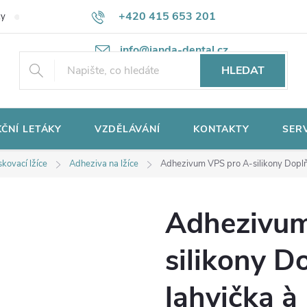
+420 415 653 201
ky
Potřebujete poradit?
Ochrana osobních údajů
info@janda-dental.cz
HLEDAT
ČNÍ LETÁKY
VZDĚLÁVÁNÍ
KONTAKTY
SER
skovací lžíce
Adheziva na lžíce
Adhezivum VPS pro A-silikony Doplňk
Adhezivum
silikony D
lahvička à