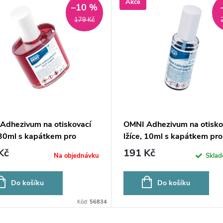
Akce
–10 %
179 Kč
Adhezivum na otiskovací
OMNI Adhezivum na otisko
 30ml s kapátkem pro
lžíce, 10ml s kapátkem pro
thery
silikony
Kč
191 Kč
Na objednávku
Skla
Do košíku
Do košíku
Kód:
56834