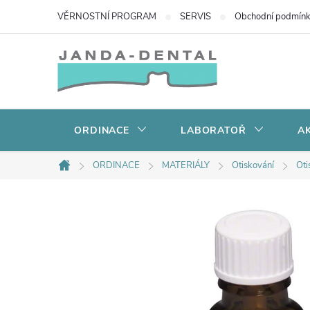
Přejít
VĚRNOSTNÍ PROGRAM
SERVIS
Obchodní podmín
na
obsah
ORDINACE
LABORATOŘ
AK
ORDINACE
MATERIÁLY
Otiskování
Oti
Domů