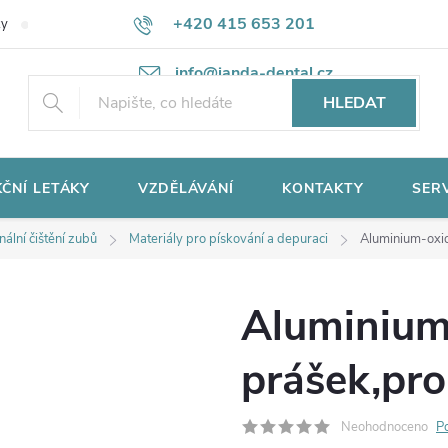
+420 415 653 201
ky
Potřebujete poradit?
Ochrana osobních údajů
info@janda-dental.cz
HLEDAT
ČNÍ LETÁKY
VZDĚLÁVÁNÍ
KONTAKTY
SER
nální čištění zubů
Materiály pro pískování a depuraci
Aluminium-oxi
Aluminium
prášek,pro
Neohodnoceno
P