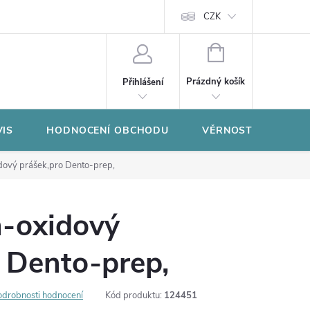
CZK
NÁKUPNÍ
KOŠÍK
Prázdný košík
Přihlášení
VIS
HODNOCENÍ OBCHODU
VĚRNOSTNÍ PROGR
dový prášek,pro Dento-prep,
-oxidový
 Dento-prep,
odrobnosti hodnocení
Kód produktu:
124451