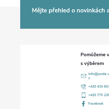
Z
Mějte přehled o novinkách
á
p
a
t
í
info
@
janda-d
z
+420 415 65
+420 775 22
Facebook