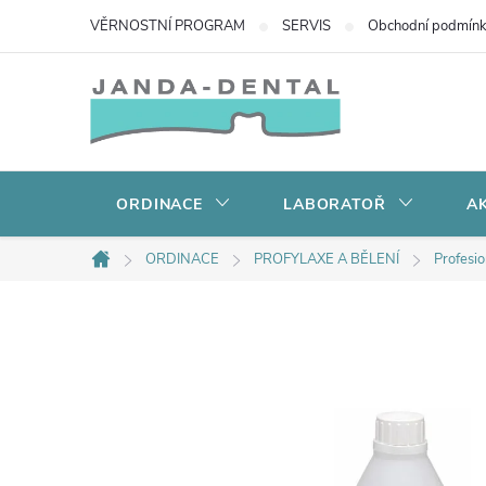
Přejít
VĚRNOSTNÍ PROGRAM
SERVIS
Obchodní podmín
na
obsah
ORDINACE
LABORATOŘ
AK
ORDINACE
PROFYLAXE A BĚLENÍ
Profesio
Domů