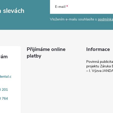
E-mail
a slevách
Vložením e-mailu souhlasíte s
podmínka
Přijímáme online
Informace
platby
Povinná publicit
projektu Záruka E
– I. Výzva JAN
ental.c
3 201
8 764