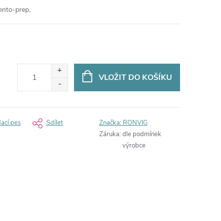
ento-prep,
VLOŽIT DO KOŠÍKU
dací pes
Sdílet
Značka:
RONVIG
Záruka
:
dle podmínek
výrobce