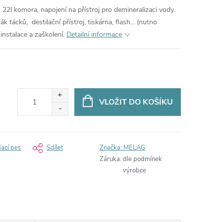
2l komora, napojení na přístroj pro demineralizaci vody.
ák tácků, destilační přístroj, tiskárna, flash... (nutno
instalace a zaškolení.
Detailní informace
VLOŽIT DO KOŠÍKU
dací pes
Sdílet
Značka:
MELAG
Záruka
:
dle podmínek
výrobce