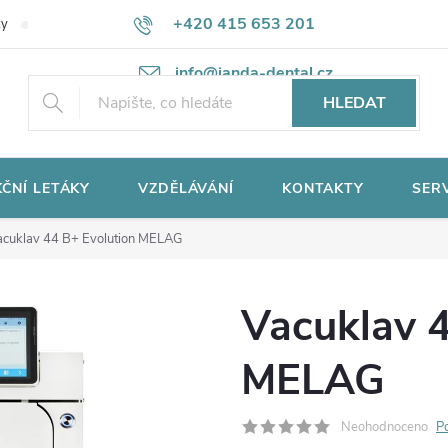
+420 415 653 201
ky
Potřebujete poradit?
Ochrana osobních údajů
info@janda-dental.cz
HLEDAT
ČNÍ LETÁKY
VZDĚLÁVÁNÍ
KONTAKTY
SER
acuklav 44 B+ Evolution MELAG
Vacuklav 4
MELAG
Neohodnoceno
P