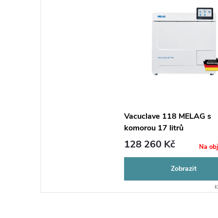
Vacuclave 118 MELAG s
komorou 17 litrů
128 260 Kč
Na ob
Zobrazit
K