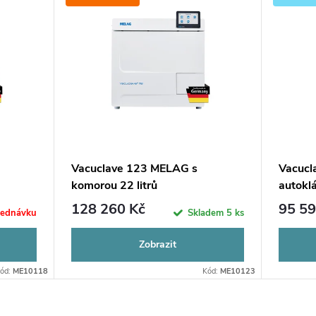
Vacuclave 123 MELAG s
Vacucl
komorou 22 litrů
autokl
litrů
128 260 Kč
95 59
jednávku
Skladem
5 ks
Zobrazit
ód:
ME10118
Kód:
ME10123