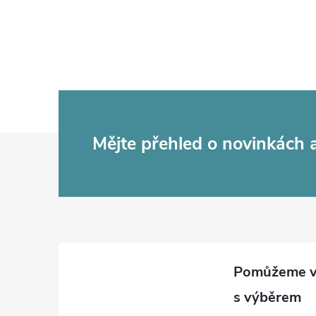
Z
Mějte přehled o novinkách
á
p
a
t