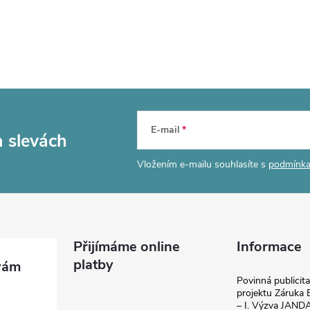
E-mail
a slevách
Vložením e-mailu souhlasíte s
podmínka
Přijímáme online
Informace
platby
Povinná publicit
projektu Záruka E
– I. Výzva JAN