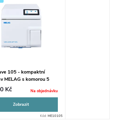
ave 105 - kompaktní
áv MELAG s komorou 5
0 Kč
Na objednávku
Zobrazit
Kód:
ME10105