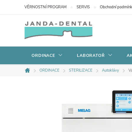
Přejít
VĚRNOSTNÍ PROGRAM
SERVIS
Obchodní podmín
na
obsah
ORDINACE
LABORATOŘ
AK
ORDINACE
STERILIZACE
Autoklávy
V
Domů