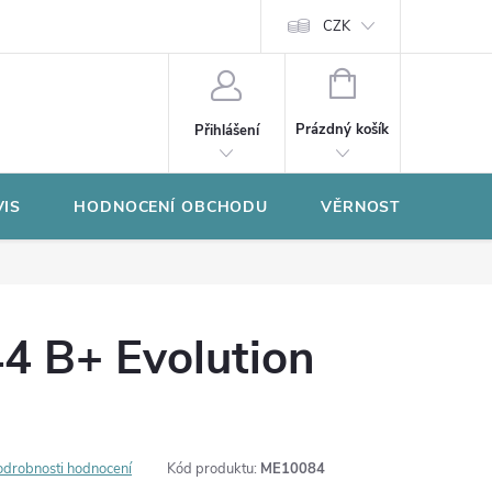
CZK
NÁKUPNÍ
KOŠÍK
Prázdný košík
Přihlášení
VIS
HODNOCENÍ OBCHODU
VĚRNOSTNÍ PROGR
4 B+ Evolution
odrobnosti hodnocení
Kód produktu:
ME10084