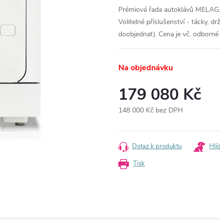
Prémiová řada autoklávů MELAG, 2
Volitelné příslušenství -
tácky, drž
doobjednat).
Cena je vč. odborné 
Na objednávku
179 080 Kč
148 000 Kč bez DPH
Měrná
cena:
Dotaz k produktu
Hlí
Tisk