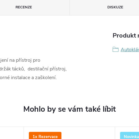
RECENZE
DISKUZE
Produkt n
Autoklá
ní na přístroj pro
držák tácků, destilační přístroj,
orné instalace a zaškolení.
1x Rezervace
Novinka