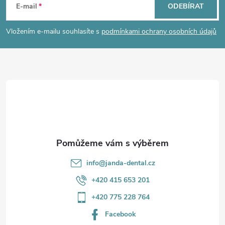
á
E-mail
ODEBÍRAT
p
Vložením e-mailu souhlasíte s
podmínkami ochrany osobních údajů
a
t
í
info
@
janda-dental.cz
+420 415 653 201
+420 775 228 764
Facebook