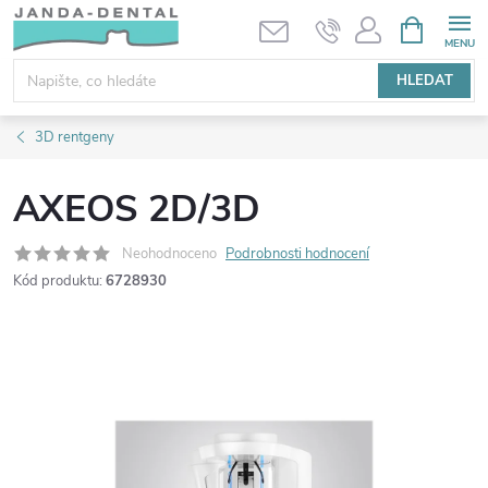
Přejít
NÁKUPNÍ
KOŠÍK
na
obsah
HLEDAT
3D rentgeny
AXEOS 2D/3D
Neohodnoceno
Podrobnosti hodnocení
Kód produktu:
6728930