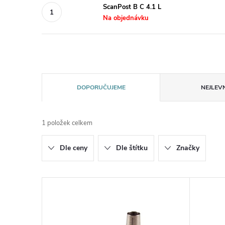
ScanPost B C 4.1 L
Na objednávku
Ř
DOPORUČUJEME
NEJLEVN
a
1
položek celkem
z
Dle ceny
Dle štítku
Značky
e
n
V
í
ý