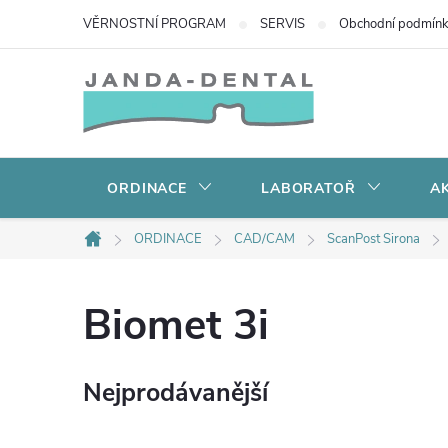
Přejít
VĚRNOSTNÍ PROGRAM
SERVIS
Obchodní podmín
na
obsah
ORDINACE
LABORATOŘ
AK
ORDINACE
CAD/CAM
ScanPost Sirona
Domů
Biomet 3i
Nejprodávanější