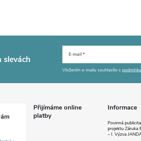
E-mail
a slevách
Vložením e-mailu souhlasíte s
podmínka
Přijímáme online
Informace
platby
Povinná publicit
projektu Záruka E
– I. Výzva JAN