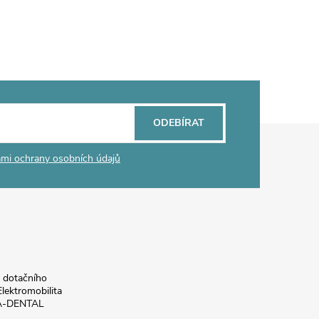
ODEBÍRAT
mi ochrany osobních údajů
a dotačního
lektromobilita
DA-DENTAL