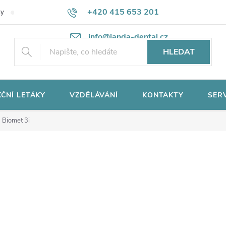
+420 415 653 201
ky
Potřebujete poradit?
Ochrana osobních údajů
info@janda-dental.cz
HLEDAT
ČNÍ LETÁKY
VZDĚLÁVÁNÍ
KONTAKTY
SER
Biomet 3i