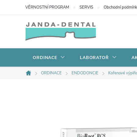
Přejít
VĚRNOSTNÍ PROGRAM
SERVIS
Obchodní podmín
na
obsah
ORDINACE
LABORATOŘ
AK
ORDINACE
ENDODONCIE
Kořenové výplňo
Domů