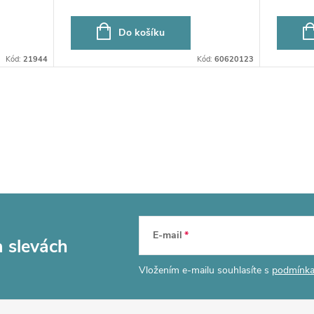
Do košíku
Kód:
21944
Kód:
60620123
E-mail
a slevách
Vložením e-mailu souhlasíte s
podmínka