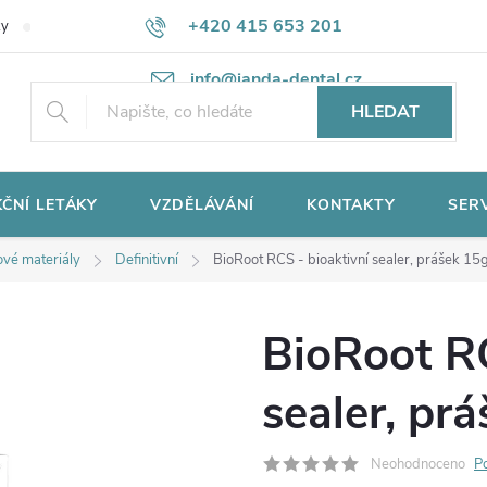
+420 415 653 201
ky
Potřebujete poradit?
Ochrana osobních údajů
info@janda-dental.cz
HLEDAT
ČNÍ LETÁKY
VZDĚLÁVÁNÍ
KONTAKTY
SER
vé materiály
Definitivní
BioRoot RCS - bioaktivní sealer, prášek 15
BioRoot RC
sealer, pr
Neohodnoceno
P