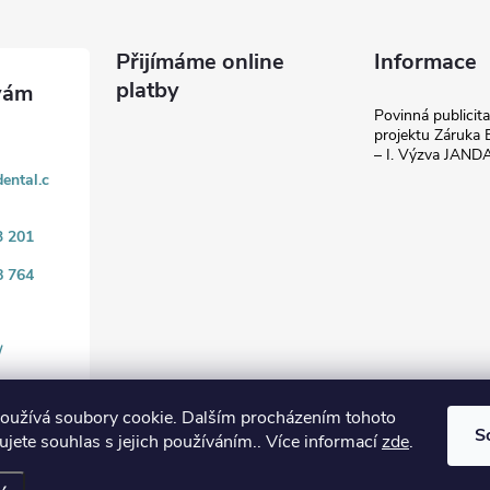
Přijímáme online
Informace
platby
Povinná publicit
projektu Záruka E
– I. Výzva JAN
ental.c
3 201
8 764
/
oužívá soubory cookie. Dalším procházením tohoto
S
jete souhlas s jejich používáním.. Více informací
zde
.
.