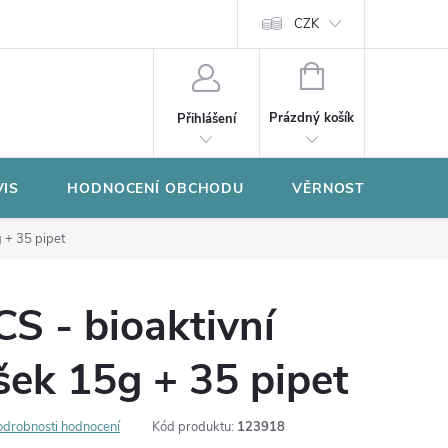
CZK
NÁKUPNÍ
KOŠÍK
Prázdný košík
Přihlášení
VIS
HODNOCENÍ OBCHODU
VĚRNOSTNÍ PROGR
g + 35 pipet
S - bioaktivní
ášek 15g + 35 pipet
odrobnosti hodnocení
Kód produktu:
123918