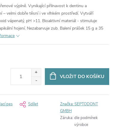
kořenové výplně. Vynikající přilnavost k dentinu a
 – velmi dobře těsní i ve vlhkém prostředí. Vytváří
oxid vápenatý, pH >11. Bioaktivní materiál - stimuluje
apikální hojení. Nezabarvuje zub. Balení prášek 15 g a 35
nformace
VLOŽIT DO KOŠÍKU
dací pes
Sdílet
Značka:
SEPTODONT
GMBH
Záruka
:
dle podmínek
výrobce