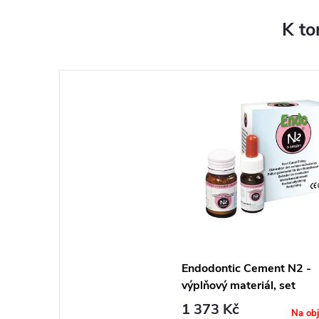
K to
Endodontic Cement N2 -
výplňový materiál, set
1 373 Kč
Na ob