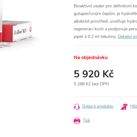
Bioaktivní sealer pro definitivní 
gutaperčovým čepům, je hydrofilní
alkalické prostředí, uvolňuje hydr
regeneraci kosti a podporuje peri
pipet á 0,2 ml tekutiny.
Detailní i
Na objednávku
5 920 Kč
5 286 Kč bez DPH
Měrná
cena:
Dotaz k produktu
Hlí
Tisk