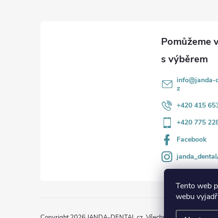
p
a
t
í
info
@
janda-d
z
+420 415 65
+420 775 22
Facebook
janda_dental
Tento web p
webu vyjadřu
Copyright 2026
JANDA-DENTAL.cz
. Všechna práva vyhrazena