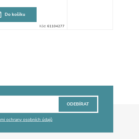
Do košíku
Kód:
61104277
ODEBÍRAT
mi ochrany osobních údajů