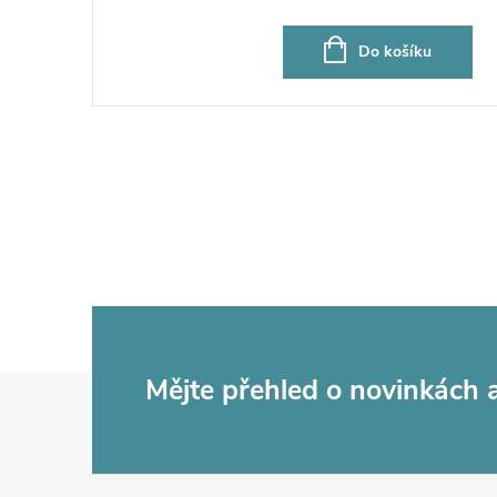
Do košíku
Z
Mějte přehled o novinkách
á