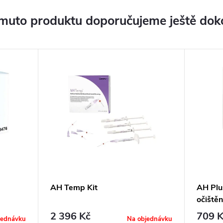
muto produktu doporučujeme ještě dok
AH Temp Kit
AH Plus
očištěn
2 396 Kč
709 K
jednávku
Na objednávku