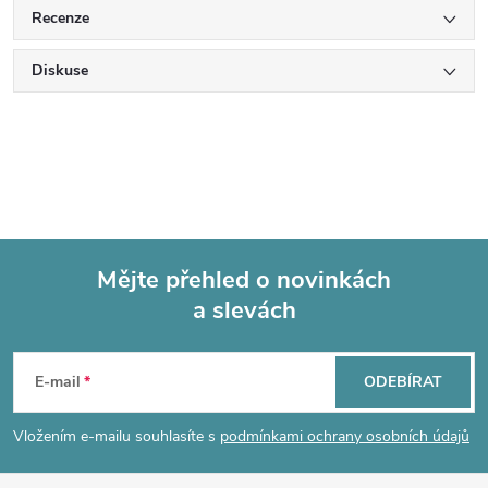
Recenze
Diskuse
Mějte přehled o novinkách
a slevách
Z
á
E-mail
ODEBÍRAT
p
Vložením e-mailu souhlasíte s
podmínkami ochrany osobních údajů