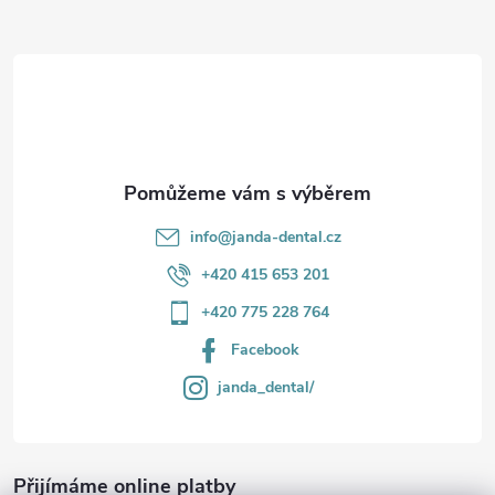
a
t
í
info
@
janda-dental.cz
+420 415 653 201
+420 775 228 764
Facebook
janda_dental/
Přijímáme online platby