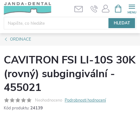
Přejít
NÁKUPNÍ
KOŠÍK
na
obsah
HLEDAT
ORDINACE
CAVITRON FSI LI-10S 30K
(rovný) subgingivální -
455021
Neohodnoceno
Podrobnosti hodnocení
Kód produktu:
24139