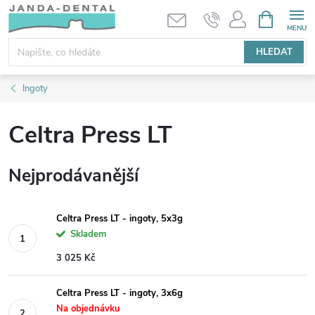
Přejít
NÁKUPNÍ
KOŠÍK
na
obsah
HLEDAT
Ingoty
Celtra Press LT
Nejprodávanější
Celtra Press LT - ingoty, 5x3g
Skladem
3 025 Kč
Celtra Press LT - ingoty, 3x6g
Na objednávku