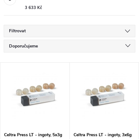
3 633 Kč
Filtrovat
Ř
Doporučujeme
a
Nejlevnější
V
Nejdražší
z
ý
Nejprodávanější
e
p
Abecedně
n
i
í
s
Celtra Press LT - ingoty, 5x3g
Celtra Press LT - ingoty, 3x6g