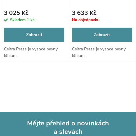
p
p
r
3 025 Kč
3 633 Kč
r
Skladem
1 ks
Na objednávku
o
o
Zobrazit
Zobrazit
d
d
Celtra Press je vysoce pevný
Celtra Press je vysoce pevný
lithium...
lithium...
u
u
k
O
k
t
v
t
l
ů
ů
á
Mějte přehled o novinkách
d
a slevách