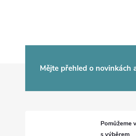
Z
Mějte přehled o novinkách
á
p
a
t