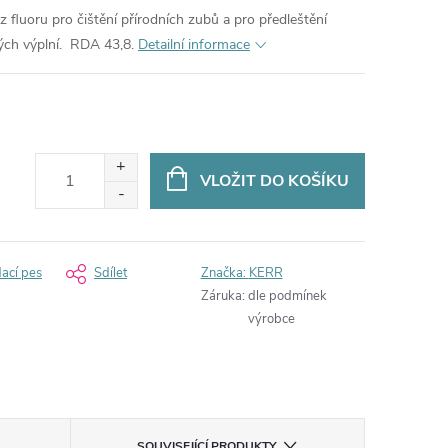
z fluoru pro čištění přírodních zubů a pro předleštění
ch výplní.
RDA 43,8.
Detailní informace
VLOŽIT DO KOŠÍKU
dací pes
Sdílet
Značka:
KERR
Záruka
:
dle podmínek
výrobce
SOUVISEJÍCÍ PRODUKTY