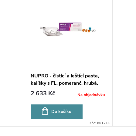
NUPRO - čistící a leštící pasta,
kalíšky s FL, pomeranč, hrubá,
200x1,9g
2 633 Kč
Na objednávku
Do košíku
Kód:
801211