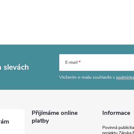
E-mail
a slevách
Vložením e-mailu souhlasíte s
podmínka
Přijímáme online
Informace
platby
Povinná publicit
projektu Záruka E