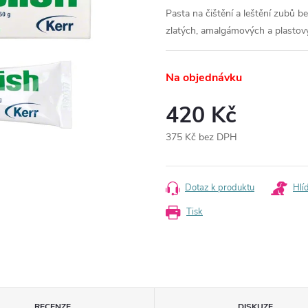
Pasta na čištění a leštění zubů be
zlatých, amalgámových a plastový
Na objednávku
420 Kč
375 Kč bez DPH
Měrná
cena:
Dotaz k produktu
Hlí
Tisk
RECENZE
DISKUZE