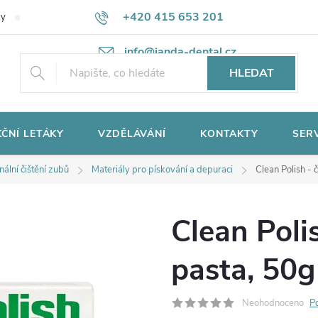
+420 415 653 201
ky
Potřebujete poradit?
Ochrana osobních údajů
info@janda-dental.cz
HLEDAT
ČNÍ LETÁKY
VZDĚLÁVÁNÍ
KONTAKTY
SER
nální čištění zubů
Materiály pro pískování a depuraci
Clean Polish - č
Clean Polish
pasta, 50g
Neohodnoceno
P