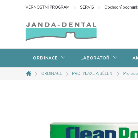
Přejít
VĚRNOSTNÍ PROGRAM
SERVIS
Obchodní podmín
na
obsah
ORDINACE
LABORATOŘ
AK
ORDINACE
PROFYLAXE A BĚLENÍ
Profesio
Domů