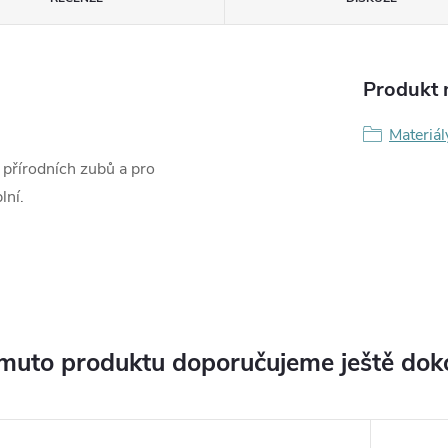
Produkt n
Materiál
í přírodních zubů a pro
lní.
muto produktu doporučujeme ještě dok