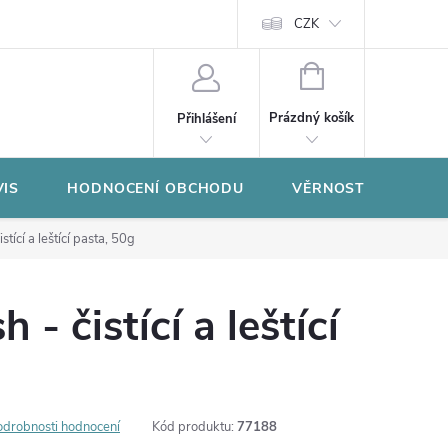
CZK
NÁKUPNÍ
KOŠÍK
Prázdný košík
Přihlášení
VIS
HODNOCENÍ OBCHODU
VĚRNOSTNÍ PROGR
istící a leštící pasta, 50g
 - čistící a leštící
odrobnosti hodnocení
Kód produktu:
77188