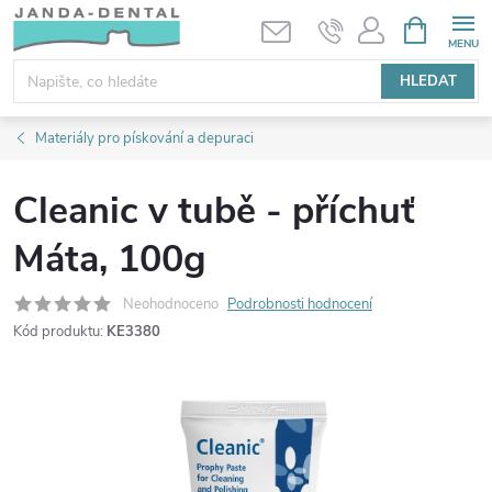
Přejít
NÁKUPNÍ
KOŠÍK
na
obsah
HLEDAT
Materiály pro pískování a depuraci
Cleanic v tubě - příchuť
Máta, 100g
Neohodnoceno
Podrobnosti hodnocení
Kód produktu:
KE3380