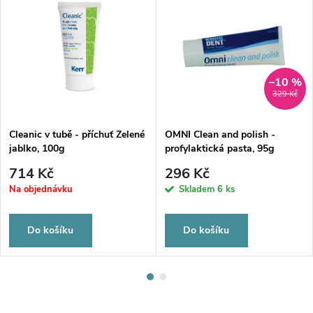
–10 %
329 Kč
Cleanic v tubě - příchuť Zelené
OMNI Clean and polish -
jablko, 100g
profylaktická pasta, 95g
714 Kč
296 Kč
Na objednávku
Skladem
6 ks
Do košíku
Do košíku