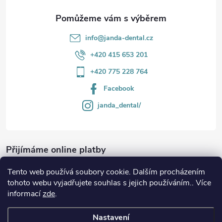
info
@
janda-dental.cz
+420 415 653 201
+420 775 228 764
Facebook
janda_dental/
Přijímáme online platby
Tento web používá soubory cookie. Dalším procházením
tohoto webu vyjadřujete souhlas s jejich používáním.. Více
informací
zde
.
Informace
Nastavení