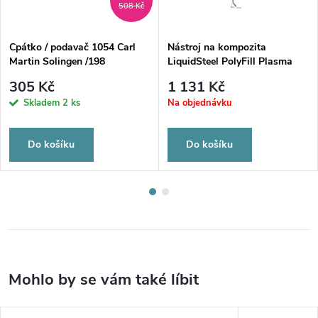
508 Kč
Cpátko / podavač 1054 Carl
Nástroj na kompozita
Martin Solingen /198
LiquidSteel PolyFill Plasma
GOLDSTEIN Carl Martin
305 Kč
1 131 Kč
Solingen LS1051F/81
Skladem
2 ks
Na objednávku
Do košíku
Do košíku