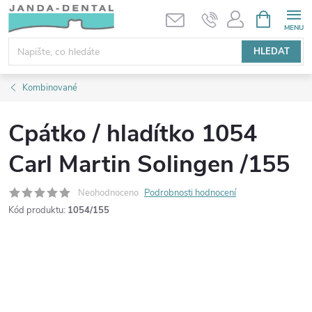
Přejít
NÁKUPNÍ
KOŠÍK
na
obsah
HLEDAT
Kombinované
Cpátko / hladítko 1054
Carl Martin Solingen /155
Neohodnoceno
Podrobnosti hodnocení
Kód produktu:
1054/155