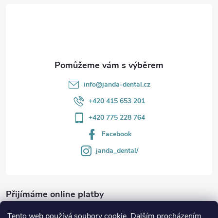
t
í
info
@
janda-dental.cz
+420 415 653 201
+420 775 228 764
Facebook
janda_dental/
Přijímáme online platby
Tento web používá soubory cookie. Dalším procházením