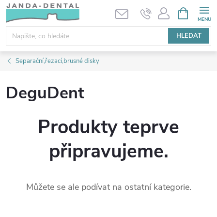
Přejít
NÁKUPNÍ
KOŠÍK
na
obsah
HLEDAT
Separační,řezací,brusné disky
DeguDent
Produkty teprve
připravujeme.
Můžete se ale podívat na ostatní kategorie.