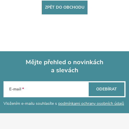
ZPĚT DO OBCHODU
Mějte přehled o novinkách
a slevách
Z
á
E-mail
ODEBÍRAT
p
Vložením e-mailu souhlasíte s
podmínkami ochrany osobních údajů
a