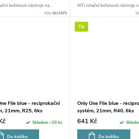
tační kořenové nástroje na...
NiTi rotační kořenové nástroje na
Kód:
E0125F5
K
Tip
ne File blue - reciprokační
Only One File blue - recipr
m, 21mm, R25, 6ks
systém, 21mm, R40, 6ks
Kč
641 Kč
Skladem
>20 ks
Sklad
Do košíku
Do košíku