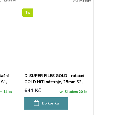
ód:
E0125F2
Kód:
E0125F3
Tip
tační
D-SUPER FILES GOLD - rotační
 S1,
GOLD NiTi nástroje, 25mm S2,
6ks
641 Kč
em
14 ks
Skladem
20 ks
Do košíku