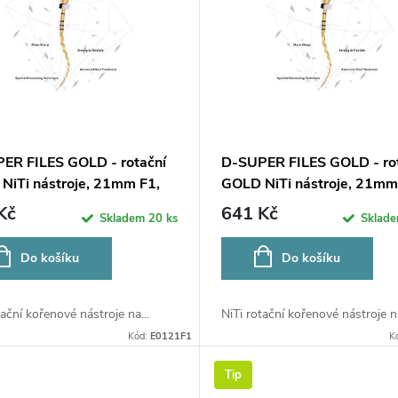
ER FILES GOLD - rotační
D-SUPER FILES GOLD - ro
NiTi nástroje, 21mm F1,
GOLD NiTi nástroje, 21mm
6ks
Kč
641 Kč
Skladem
20 ks
Sklad
Do košíku
Do košíku
tační kořenové nástroje na...
NiTi rotační kořenové nástroje na
Kód:
E0121F1
K
Tip