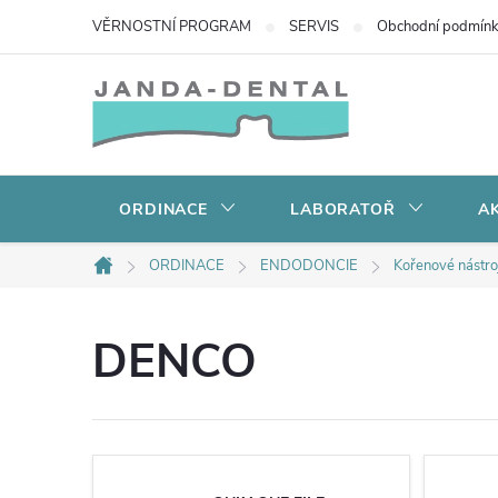
Přejít
VĚRNOSTNÍ PROGRAM
SERVIS
Obchodní podmín
na
obsah
ORDINACE
LABORATOŘ
AK
ORDINACE
ENDODONCIE
Kořenové nástro
Domů
DENCO