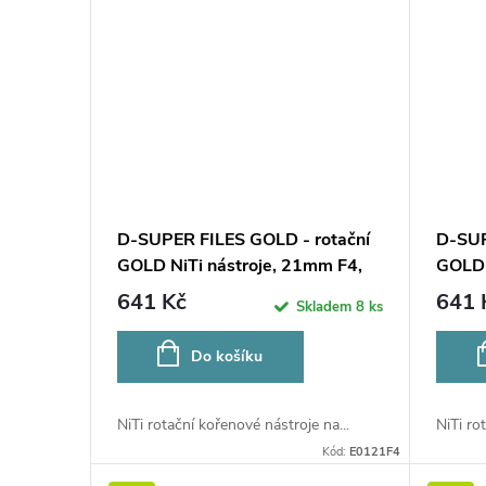
t
ů
D-SUPER FILES GOLD - rotační
D-SUP
GOLD NiTi nástroje, 21mm F4,
GOLD 
6ks
6ks
641 Kč
641 
Skladem
8 ks
Do košíku
NiTi rotační kořenové nástroje na...
NiTi ro
Kód:
E0121F4