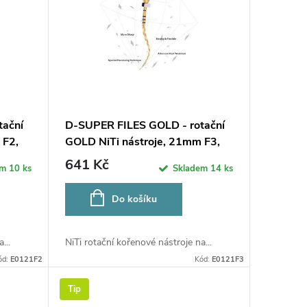
tační
D-SUPER FILES GOLD - rotační
 F2,
GOLD NiTi nástroje, 21mm F3,
6ks
641 Kč
em
10 ks
Skladem
14 ks
Do košíku
...
NiTi rotační kořenové nástroje na...
ód:
E0121F2
Kód:
E0121F3
Tip