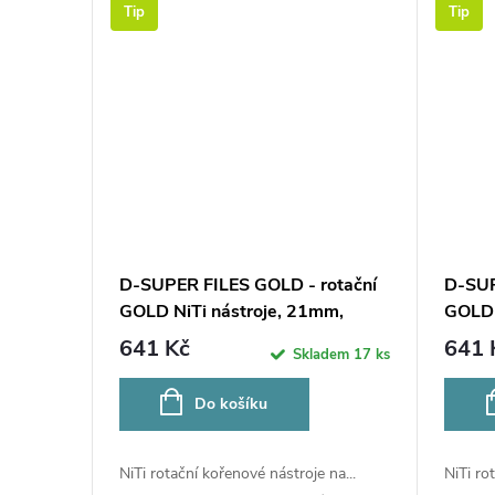
Tip
Tip
D-SUPER FILES GOLD - rotační
D-SUP
GOLD NiTi nástroje, 21mm,
GOLD 
SORT. SX-F3, 6ks
6ks
641 Kč
641 
Skladem
17 ks
Do košíku
NiTi rotační kořenové nástroje na...
NiTi ro