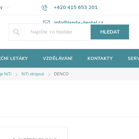
+420 415 653 201
ky
Potřebujete poradit?
Ochrana osobních údajů
info@janda-dental.cz
HLEDAT
ČNÍ LETÁKY
VZDĚLÁVÁNÍ
KONTAKTY
SER
je NiTi
NiTi strojové
DENCO