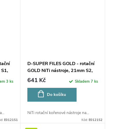
tační
D-SUPER FILES GOLD - rotační
 S1,
GOLD NiTi nástroje, 21mm S2,
6ks
641 Kč
dem
3 ks
Skladem
7 ks
Do košíku
...
NiTi rotační kořenové nástroje na...
ód:
E0121S1
Kód:
E0121S2