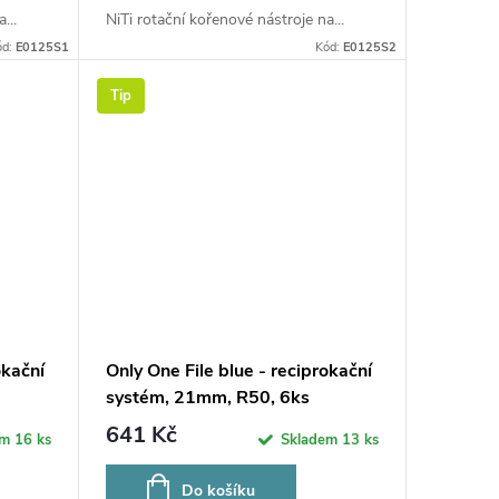
...
NiTi rotační kořenové nástroje na...
ód:
E0125S1
Kód:
E0125S2
Tip
okační
Only One File blue - reciprokační
systém, 21mm, R50, 6ks
641 Kč
em
16 ks
Skladem
13 ks
Do košíku