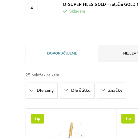
D-SUPER FILES GOLD - rotační GOLD Ni
Skladem
Ř
DOPORUČUJEME
NEJLEVN
a
25
položek celkem
z
Dle ceny
Dle štítku
Značky
e
n
V
Tip
Tip
í
ý