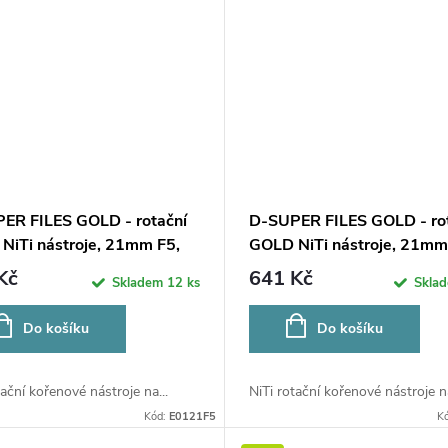
ER FILES GOLD - rotační
D-SUPER FILES GOLD - ro
NiTi nástroje, 21mm F5,
GOLD NiTi nástroje, 21mm
6ks
Kč
641 Kč
Skladem
12 ks
Skla
Do košíku
Do košíku
tační kořenové nástroje na...
NiTi rotační kořenové nástroje na
Kód:
E0121F5
K