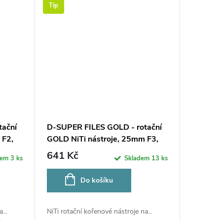
Tip
tační
D-SUPER FILES GOLD - rotační
 F2,
GOLD NiTi nástroje, 25mm F3,
6ks
641 Kč
dem
3 ks
Skladem
13 ks
Do košíku
...
NiTi rotační kořenové nástroje na...