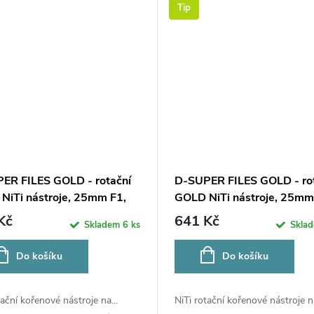
Tip
ER FILES GOLD - rotační
D-SUPER FILES GOLD - ro
NiTi nástroje, 25mm F1,
GOLD NiTi nástroje, 25mm
6ks
Kč
641 Kč
Skladem
6 ks
Skla
Do košíku
Do košíku
tační kořenové nástroje na...
NiTi rotační kořenové nástroje na