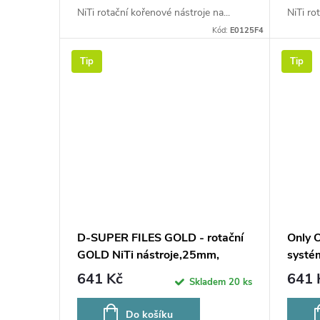
NiTi rotační kořenové nástroje na...
NiTi ro
Kód:
E0125F4
Tip
Tip
D-SUPER FILES GOLD - rotační
Only O
GOLD NiTi nástroje,25mm,
systé
SORT. SX-F3,6ks
641 Kč
641 
Skladem
20 ks
Do košíku