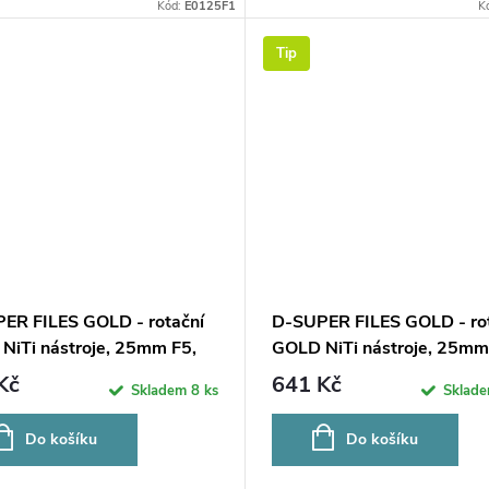
Kód:
E0125F1
K
Tip
ER FILES GOLD - rotační
D-SUPER FILES GOLD - ro
NiTi nástroje, 25mm F5,
GOLD NiTi nástroje, 25mm
6ks
Kč
641 Kč
Skladem
8 ks
Sklad
Do košíku
Do košíku