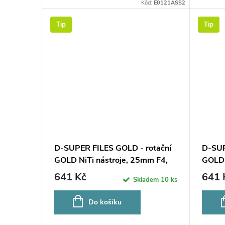
Kód:
E0121ASS2
Tip
Tip
D-SUPER FILES GOLD - rotační
D-SUP
GOLD NiTi nástroje, 25mm F4,
GOLD 
6ks
6ks
641 Kč
641 
Skladem
10 ks
Do košíku