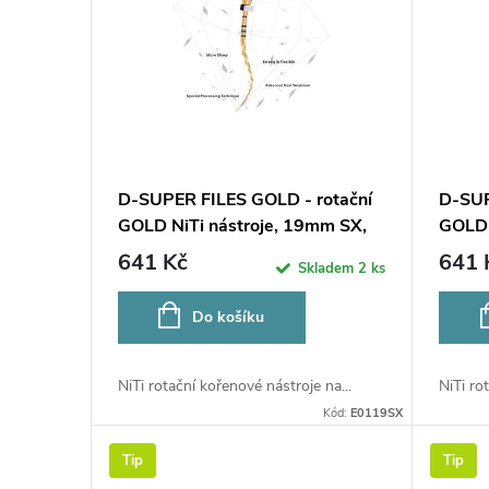
p
p
r
i
o
s
d
p
D-SUPER FILES GOLD - rotační
D-SUP
u
GOLD NiTi nástroje, 19mm SX,
GOLD 
r
6ks
6ks
641 Kč
641 
Skladem
2 ks
k
o
Do košíku
t
d
ů
NiTi rotační kořenové nástroje na...
NiTi ro
u
Kód:
E0119SX
k
Tip
Tip