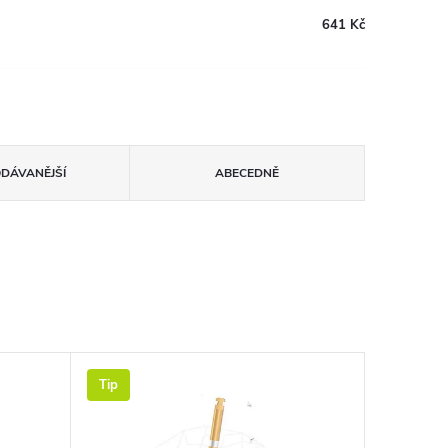
641 Kč
ODÁVANĚJŠÍ
ABECEDNĚ
Tip