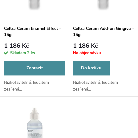
n
i
í
s
p
Celtra Ceram Enamel Effect -
Celtra Ceram Add-on Gingiva -
15g
15g
p
r
1 186 Kč
1 186 Kč
r
Skladem
2 ks
Na objednávku
o
o
Zobrazit
Do košíku
d
d
Nízkotavitelná, leucitem
Nízkotavitelná, leucitem
zesílená...
zesílená...
u
u
k
k
t
t