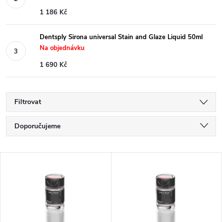
1 186 Kč
Dentsply Sirona universal Stain and Glaze Liquid 50ml
Na objednávku
1 690 Kč
Filtrovat
Ř
Doporučujeme
a
Nejlevnější
V
Nejdražší
z
ý
Nejprodávanější
e
p
Abecedně