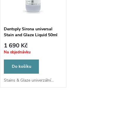
ů
ů
Dentsply Sirona universal
Stain and Glaze Liquid 50ml
1 690 Kč
Na objednávku
Do košíku
Stains & Glaze univerzální...
O
v
l