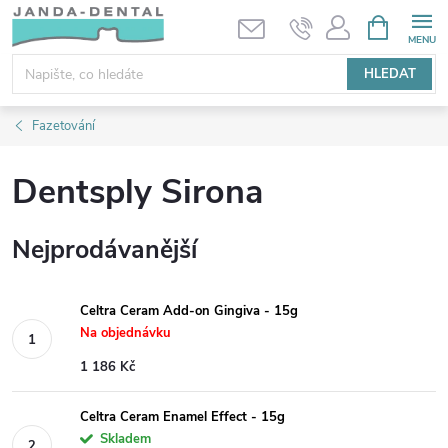
Přejít
NÁKUPNÍ
KOŠÍK
na
obsah
HLEDAT
Fazetování
Dentsply Sirona
Nejprodávanější
Celtra Ceram Add-on Gingiva - 15g
Na objednávku
1 186 Kč
Celtra Ceram Enamel Effect - 15g
Skladem