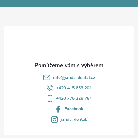
a
t
í
info
@
janda-dental.cz
+420 415 653 201
+420 775 228 764
Facebook
janda_dental/