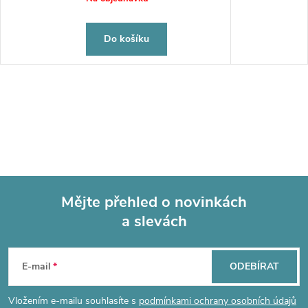
Do košíku
Mějte přehled o novinkách
a slevách
Z
á
E-mail
ODEBÍRAT
p
Vložením e-mailu souhlasíte s
podmínkami ochrany osobních údajů