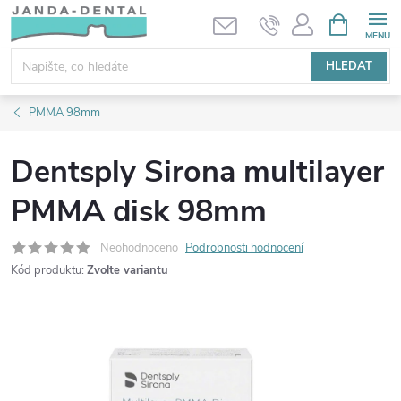
Přejít
NÁKUPNÍ
KOŠÍK
na
obsah
HLEDAT
PMMA 98mm
Dentsply Sirona multilayer
PMMA disk 98mm
Neohodnoceno
Podrobnosti hodnocení
Kód produktu:
Zvolte variantu