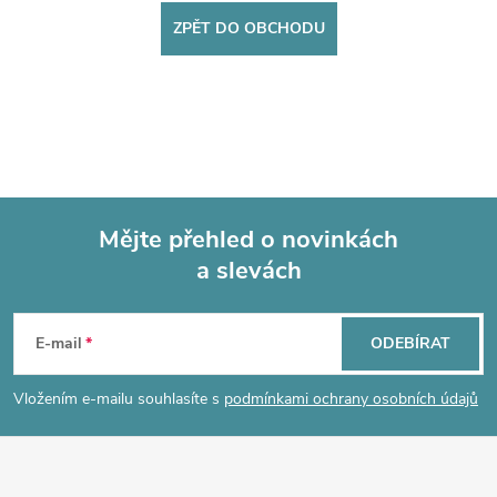
ZPĚT DO OBCHODU
Mějte přehled o novinkách
a slevách
Z
á
E-mail
ODEBÍRAT
p
Vložením e-mailu souhlasíte s
podmínkami ochrany osobních údajů
a