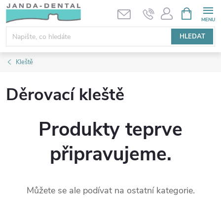
Přejít
NÁKUPNÍ
KOŠÍK
na
obsah
HLEDAT
Kleště
Děrovací kleště
Produkty teprve
připravujeme.
Můžete se ale podívat na ostatní kategorie.