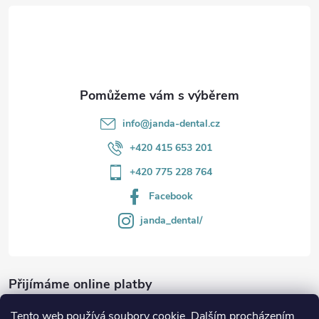
t
í
info
@
janda-dental.cz
+420 415 653 201
+420 775 228 764
Facebook
janda_dental/
Přijímáme online platby
Tento web používá soubory cookie. Dalším procházením