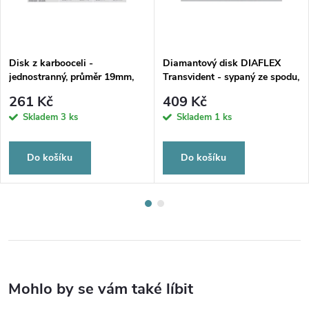
Disk z karbooceli -
Diamantový disk DIAFLEX
jednostranný, průměr 19mm,
Transvident - sypaný ze spodu,
tloušťka 0,30mm
2,2cm, normal
261 Kč
409 Kč
Skladem
3 ks
Skladem
1 ks
Do košíku
Do košíku