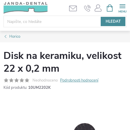
Přejít
NÁKUPNÍ
KOŠÍK
na
obsah
HLEDAT
Horico
Disk na keramiku, velikost
22 x 0,2 mm
Neohodnoceno
Podrobnosti hodnocení
Kód produktu:
10UM2202K