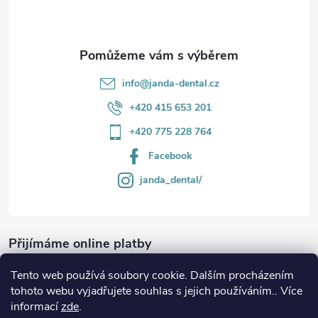
í
info
@
janda-dental.cz
+420 415 653 201
+420 775 228 764
Facebook
janda_dental/
Přijímáme online platby
Tento web používá soubory cookie. Dalším procházením
tohoto webu vyjadřujete souhlas s jejich používáním.. Více
informací
zde
.