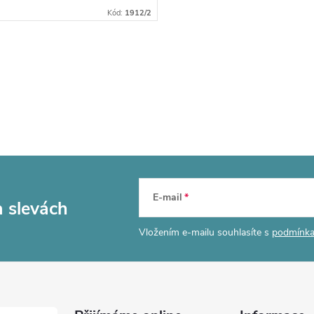
Kód:
1912/2
E-mail
a slevách
Vložením e-mailu souhlasíte s
podmínka