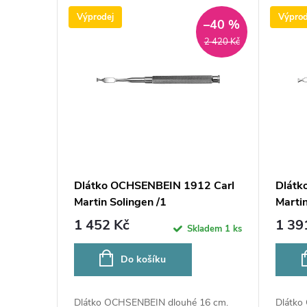
n
V
Výprodej
Výprod
–40 %
í
ý
2 420 Kč
p
p
r
i
o
s
d
p
Dlátko OCHSENBEIN 1912 Carl
Dlátk
u
Martin Solingen /1
Martin
r
1 452 Kč
1 39
Skladem
1 ks
k
o
Do košíku
t
d
Dlátko OCHSENBEIN dlouhé 16 cm.
Dlátko