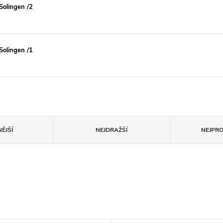
olingen /2
olingen /1
ĚJŠÍ
NEJDRAŽŠÍ
NEJPR