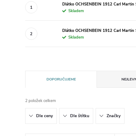
Dlátko OCHSENBEIN 1912 Carl Martin S
Skladem
Dlátko OCHSENBEIN 1912 Carl Martin S
Skladem
Ř
DOPORUČUJEME
NEJLEVN
a
2
položek celkem
z
Dle ceny
Dle štítku
Značky
e