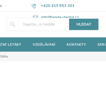
+420 415 653 201
ky
Potřebujete poradit?
Ochrana osobních údajů
info@janda-dental.cz
HLEDAT
ČNÍ LETÁKY
VZDĚLÁVÁNÍ
KONTAKTY
SER
Dlátka