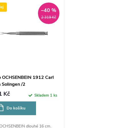
ej
–40 %
2 319 Kč
o OCHSENBEIN 1912 Carl
 Solingen /2
1 Kč
Skladem
1 ks
Do košíku
 OCHSENBEIN dlouhé 16 cm.