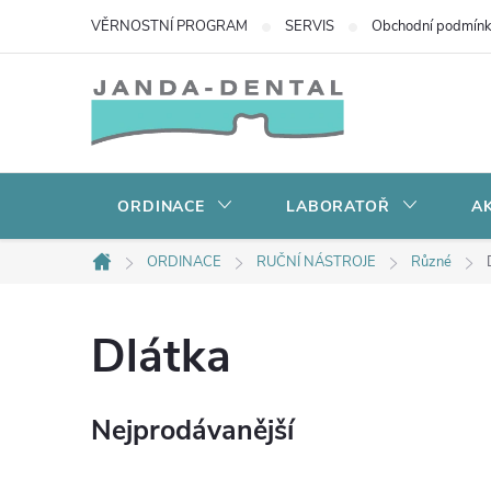
Přejít
VĚRNOSTNÍ PROGRAM
SERVIS
Obchodní podmín
na
obsah
ORDINACE
LABORATOŘ
AK
ORDINACE
RUČNÍ NÁSTROJE
Různé
Domů
Dlátka
Nejprodávanější