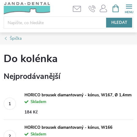
Přejít
NÁKUPNÍ
KOŠÍK
na
obsah
HLEDAT
Špička
Do kolénka
Nejprodávanější
HORICO brousek diamantovaný - kónus, W167, Ø 1,4mm
Skladem
184 Kč
HORICO brousek diamantovaný - kónus, W166
Skladem