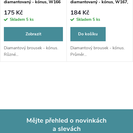
p
diamantovaný - kónus, W166
diamantovaný - kónus, W167,
p
Ø 1,4mm
r
175 Kč
184 Kč
r
Skladem
5 ks
Skladem
5 ks
o
o
Zobrazit
Do košíku
d
d
Diamantový brousek - kónus.
Diamantový brousek - kónus.
Různé...
Průměr...
u
u
k
O
k
t
v
t
l
ů
ů
á
Mějte přehled o novinkách
d
a slevách