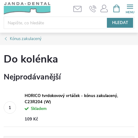
Přejít
NÁKUPNÍ
KOŠÍK
na
obsah
HLEDAT
Kónus zakulacený
Do kolénka
Nejprodávanější
HORICO tvrdokovový vrtáček - kónus zakulacený,
C23R204 (W)
Skladem
109 Kč