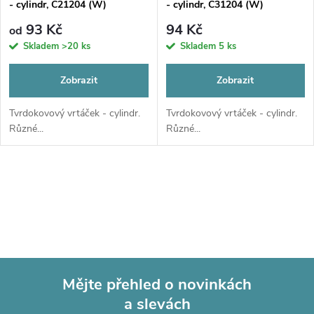
p
- cylindr, C21204 (W)
- cylindr, C31204 (W)
p
r
93 Kč
94 Kč
od
r
Skladem
>20 ks
Skladem
5 ks
o
o
Zobrazit
Zobrazit
d
d
Tvrdokovový vrtáček - cylindr.
Tvrdokovový vrtáček - cylindr.
Různé...
Různé...
u
u
k
O
k
t
v
t
l
ů
ů
á
Mějte přehled o novinkách
d
a slevách