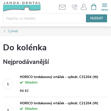
Přejít
NÁKUPNÍ
KOŠÍK
na
obsah
HLEDAT
Cylindr
Do kolénka
Nejprodávanější
HORICO tvrdokovový vrtáček - cylindr, C31204 (W)
Skladem
94 Kč
HORICO tvrdokovový vrtáček - cylindr, C21204 (W)
Skladem