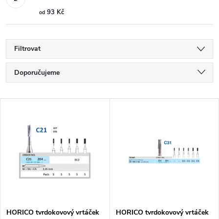
93 Kč
od
Filtrovat
Ř
Doporučujeme
a
Nejlevnější
V
Nejdražší
z
ý
Nejprodávanější
e
p
Abecedně
n
i
í
s
HORICO tvrdokovový vrtáček
HORICO tvrdokovový vrtáček