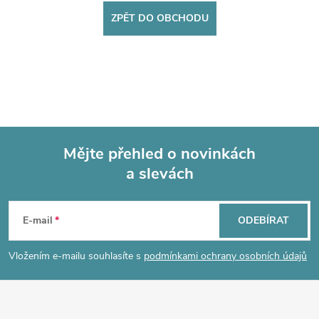
ZPĚT DO OBCHODU
Mějte přehled o novinkách
a slevách
Z
á
E-mail
ODEBÍRAT
p
Vložením e-mailu souhlasíte s
podmínkami ochrany osobních údajů
a