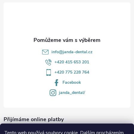
t
í
info
@
janda-dental.cz
+420 415 653 201
+420 775 228 764
Facebook
janda_dental/
Přijímáme online platby
Tento web používá soubory cookie. Dalším procházením