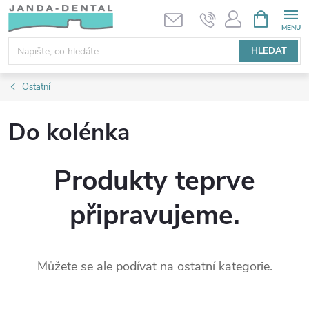
Přejít
NÁKUPNÍ
KOŠÍK
na
obsah
HLEDAT
Ostatní
Do kolénka
Produkty teprve
připravujeme.
Můžete se ale podívat na ostatní kategorie.