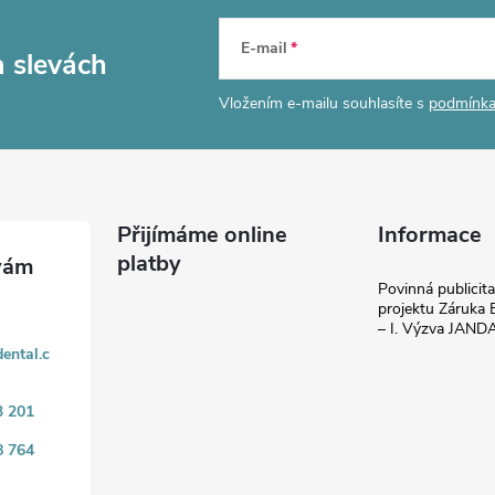
E-mail
a slevách
Vložením e-mailu souhlasíte s
podmínka
Přijímáme online
Informace
platby
Povinná publicit
projektu Záruka E
– I. Výzva JAN
ental.c
3 201
8 764