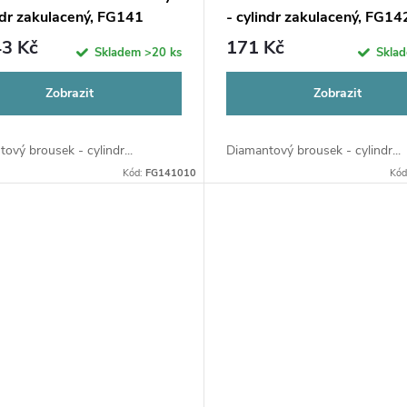
ndr zakulacený, FG141
- cylindr zakulacený, FG14
3 Kč
171 Kč
Skladem
>20 ks
Skla
Zobrazit
Zobrazit
ový brousek - cylindr...
Diamantový brousek - cylindr...
Kód:
FG141010
Kód