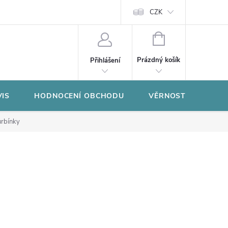
CZK
NÁKUPNÍ
KOŠÍK
Prázdný košík
Přihlášení
VIS
HODNOCENÍ OBCHODU
VĚRNOSTNÍ PROGR
urbínky