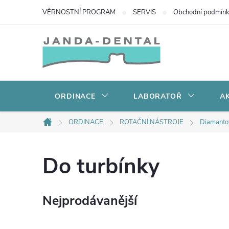
Přejít
VĚRNOSTNÍ PROGRAM
SERVIS
Obchodní podmín
na
obsah
ORDINACE
LABORATOŘ
AK
ORDINACE
ROTAČNÍ NÁSTROJE
Diamanto
Domů
Do turbínky
Nejprodávanější