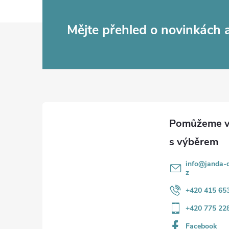
d
Z
Mějte přehled o novinkách
a
c
á
í
p
p
a
r
t
v
k
í
info
@
janda-d
y
z
+420 415 65
v
+420 775 22
ý
Facebook