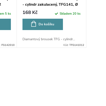
2
- cylindr zakulacený, TFG141, Ø
1,2mm
168 Kč
dem
5 ks
Skladem
20 ks
Do košíku
Diamantový brousek TFG - cylindr...
:
FG142010
Kód:
TFG141012