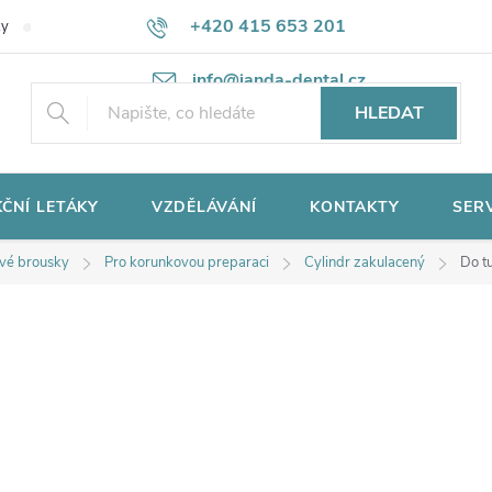
+420 415 653 201
ky
Potřebujete poradit?
Ochrana osobních údajů
info@janda-dental.cz
HLEDAT
ČNÍ LETÁKY
VZDĚLÁVÁNÍ
KONTAKTY
SER
vé brousky
Pro korunkovou preparaci
Cylindr zakulacený
Do t