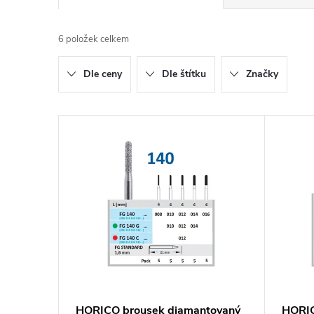
a
6
položek celkem
z
Dle ceny
Dle štítku
Značky
e
n
V
í
ý
p
p
r
i
o
s
d
p
HORICO brousek diamantovaný
HORIC