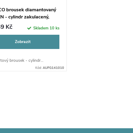
O brousek diamantovaný
 - cylindr zakulacený,
141
9 Kč
Skladem
10 ks
Zobrazit
ový brousek - cylindr...
Kód:
AUFG141010