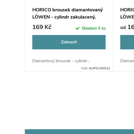
HORICO brousek diamantovaný
HORIC
LÖWEN - cylindr zakulacený,
LÖWEN
AUFG140
AUFG
169 Kč
16
od
Skladem
5 ks
Zobrazit
Diamantový brousek - cylindr...
Diamant
Kód:
AUFG140012
O
v
l
á