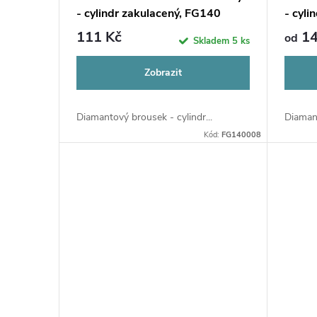
u
- cylindr zakulacený, FG140
- cyli
r
111 Kč
14
od
Skladem
5 ks
k
o
Zobrazit
t
d
ů
Diamantový brousek - cylindr...
Diamant
u
Kód:
FG140008
k
t
ů