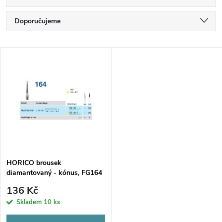
Ř
Doporučujeme
a
Nejlevnější
V
Nejdražší
z
ý
Nejprodávanější
e
p
Abecedně
n
i
í
s
p
HORICO brousek
diamantovaný - kónus, FG164
p
r
136 Kč
r
Skladem
10 ks
o