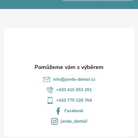
p
a
r
t
v
í
k
y
v
info
@
janda-dental.cz
ý
+420 415 653 201
p
+420 775 228 764
i
Facebook
s
janda_dental/
u