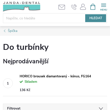
Přejít
NÁKUPNÍ
KOŠÍK
na
obsah
HLEDAT
Špička
Do turbínky
Nejprodávanější
HORICO brousek diamantovaný - kónus, FG164
Skladem
136 Kč
Filtrovat