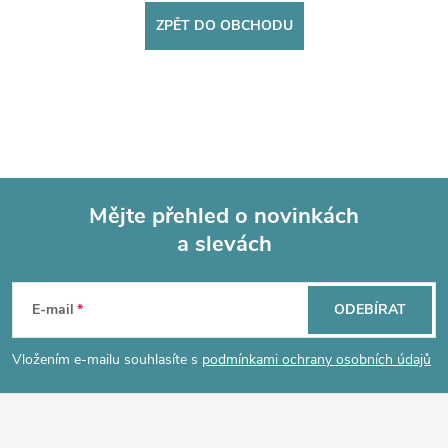
ZPĚT DO OBCHODU
Mějte přehled o novinkách
a slevách
Z
á
E-mail
ODEBÍRAT
p
Vložením e-mailu souhlasíte s
podmínkami ochrany osobních údajů
a