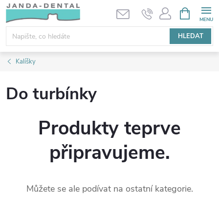
Přejít
NÁKUPNÍ
KOŠÍK
na
obsah
HLEDAT
Kalíšky
Do turbínky
Produkty teprve
připravujeme.
Můžete se ale podívat na ostatní kategorie.