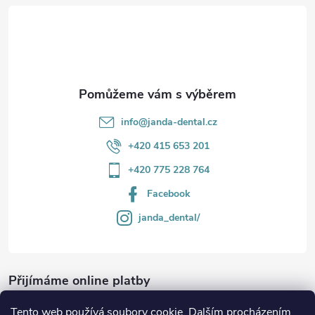
t
í
info
@
janda-dental.cz
+420 415 653 201
+420 775 228 764
Facebook
janda_dental/
Přijímáme online platby
Tento web používá soubory cookie. Dalším procházením