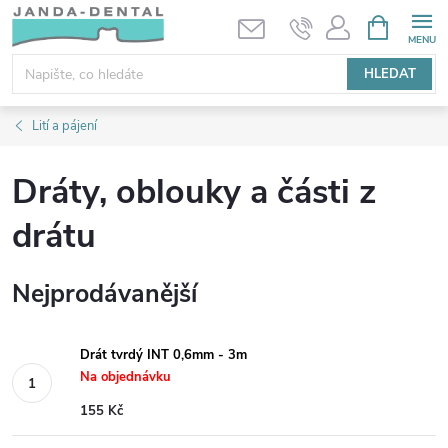
Přejít
NÁKUPNÍ
KOŠÍK
na
obsah
HLEDAT
Lití a pájení
Dráty, oblouky a části z
drátu
Nejprodávanější
Drát tvrdý INT 0,6mm - 3m
Na objednávku
155 Kč