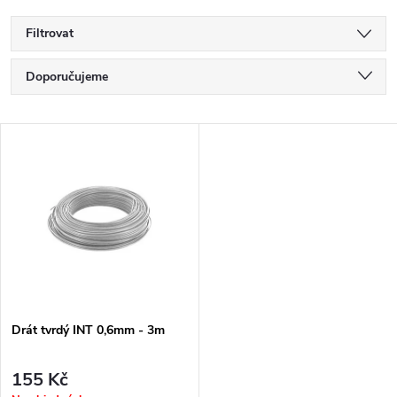
Filtrovat
Ř
Doporučujeme
a
Nejlevnější
V
Nejdražší
z
ý
Nejprodávanější
e
p
Abecedně
n
i
í
s
p
Drát tvrdý INT 0,6mm - 3m
p
r
155 Kč