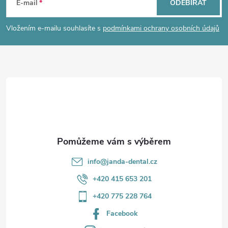
á
E-mail
ODEBÍRAT
p
Vložením e-mailu souhlasíte s
podmínkami ochrany osobních údajů
a
t
í
info
@
janda-dental.cz
+420 415 653 201
+420 775 228 764
Facebook