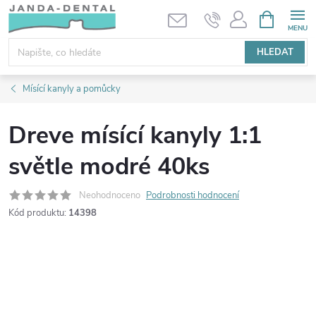
Přejít
NÁKUPNÍ
KOŠÍK
na
obsah
HLEDAT
Mísící kanyly a pomůcky
Dreve mísící kanyly 1:1
světle modré 40ks
Neohodnoceno
Podrobnosti hodnocení
Kód produktu:
14398