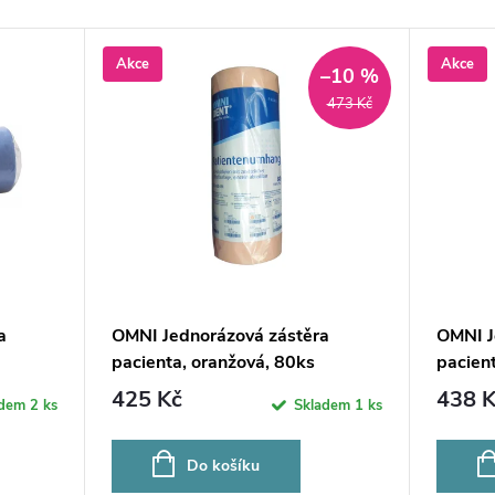
Akce
Akce
–10 %
473 Kč
a
OMNI Jednorázová zástěra
OMNI J
pacienta, oranžová, 80ks
pacient
425 Kč
438 K
adem
2 ks
Skladem
1 ks
Do košíku