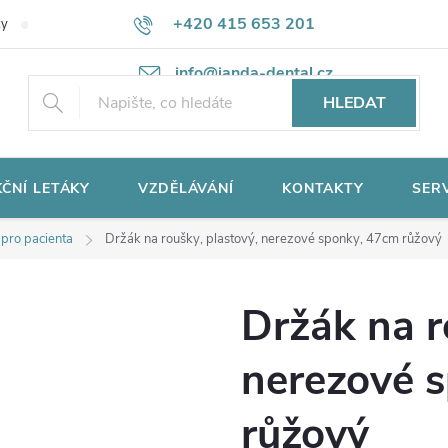
+420 415 653 201
ky
Potřebujete poradit?
Ochrana osobních údajů
info@janda-dental.cz
HLEDAT
ČNÍ LETÁKY
VZDĚLÁVÁNÍ
KONTAKTY
SER
pro pacienta
Držák na roušky, plastový, nerezové sponky, 47cm růžový
Držák na r
nerezové 
růžový