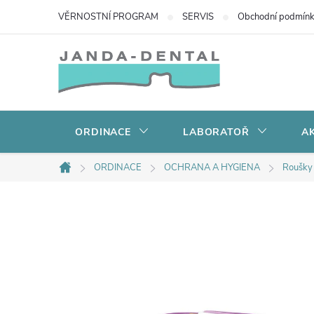
Přejít
VĚRNOSTNÍ PROGRAM
SERVIS
Obchodní podmín
na
obsah
ORDINACE
LABORATOŘ
AK
ORDINACE
OCHRANA A HYGIENA
Roušky 
Domů