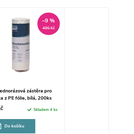
–9 %
486 Kč
ednorázová zástěra pro
a z PE fólie, bílá, 200ks
č
Skladem
4 ks
Do košíku