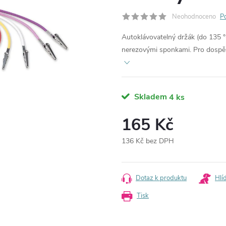
Neohodnoceno
P
Autoklávovatelný držák (do 135 °
nerezovými sponkami. Pro dospělé
Skladem
4 ks
165 Kč
136 Kč bez DPH
Měrná
cena:
Dotaz k produktu
Hlí
Tisk