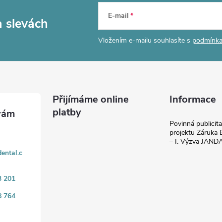
E-mail
a slevách
Vložením e-mailu souhlasíte s
podmínka
Přijímáme online
Informace
platby
Povinná publicit
projektu Záruka E
– I. Výzva JAN
ental.c
3 201
8 764