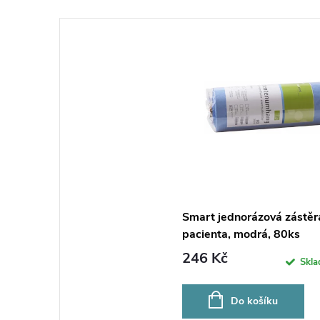
Smart jednorázová zástěr
pacienta, modrá, 80ks
246 Kč
Skl
Do košíku