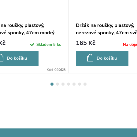
na roušky, plastový,
Držák na roušky, plastový,
ové sponky, 47cm modrý
nerezové sponky, 47cm svě
modrý
Kč
165 Kč
Skladem
5 ks
Na obj
Do košíku
Do košíku
Kód:
090DB