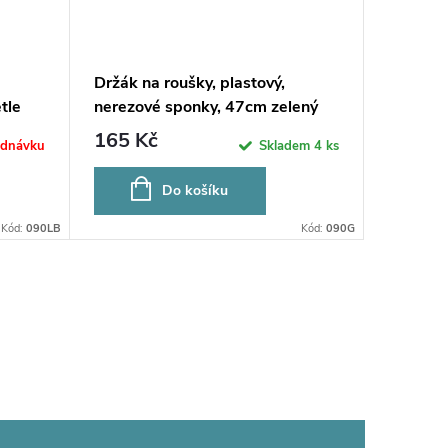
Držák na roušky, plastový,
Držák na
tle
nerezové sponky, 47cm zelený
nerezov
165 Kč
165 K
ednávku
Skladem
4 ks
Do košíku
Kód:
090LB
Kód:
090G