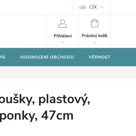
CZK
NÁKUPNÍ
KOŠÍK
Prázdný košík
Přihlášení
VIS
HODNOCENÍ OBCHODU
VĚRNOSTNÍ PROGR
oušky, plastový,
sponky, 47cm