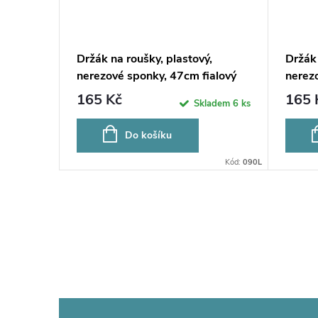
,
Držák na roušky, plastový,
Držák 
lutý
nerezové sponky, 47cm fialový
nerez
165 Kč
165 
ladem
1 ks
Skladem
6 ks
Do košíku
Kód:
090Y
Kód:
090L