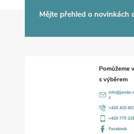
Z
Mějte přehled o novinkách
á
p
a
t
í
info
@
janda-d
z
+420 415 65
+420 775 22
Facebook