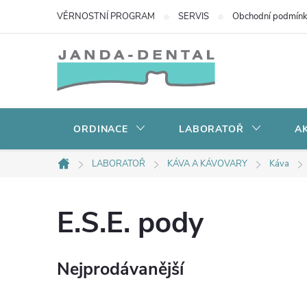
Přejít
VĚRNOSTNÍ PROGRAM
SERVIS
Obchodní podmín
na
obsah
ORDINACE
LABORATOŘ
AK
LABORATOŘ
KÁVA A KÁVOVARY
Káva
Domů
E.S.E. pody
Nejprodávanější