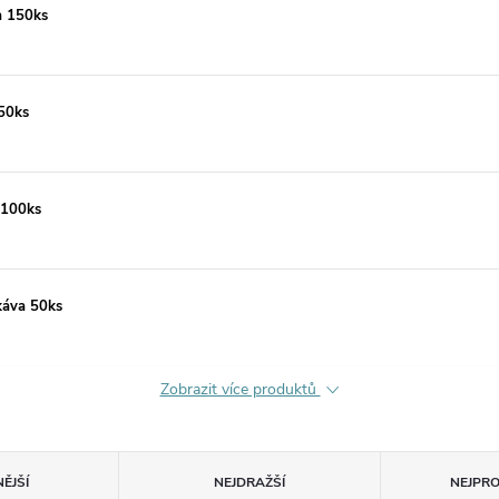
a 150ks
150ks
 100ks
káva 50ks
Zobrazit více produktů
ĚJŠÍ
NEJDRAŽŠÍ
NEJPR