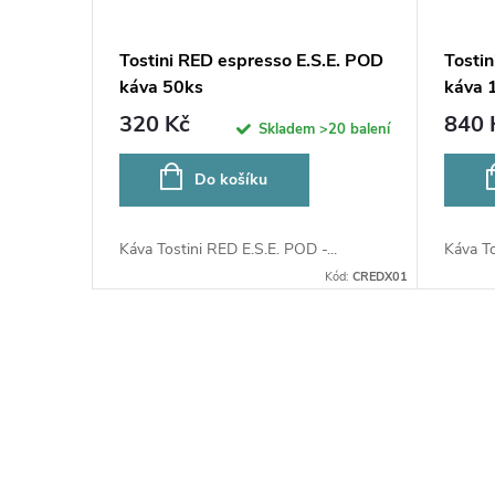
Tostini RED espresso E.S.E. POD
Tosti
káva 50ks
káva 
320 Kč
840 
Skladem
>20 balení
Do košíku
Káva Tostini RED E.S.E. POD -...
Káva To
Kód:
CREDX01
O
v
l