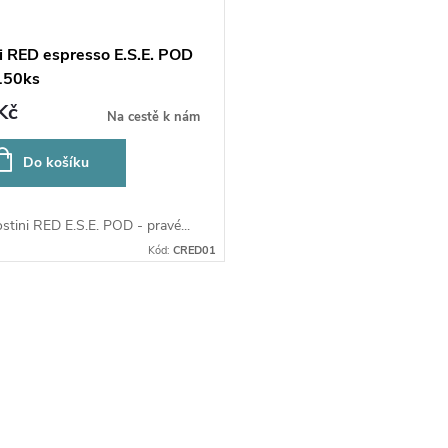
ni RED espresso E.S.E. POD
150ks
Kč
Na cestě k nám
Do košíku
stini RED E.S.E. POD - pravé...
Kód:
CRED01