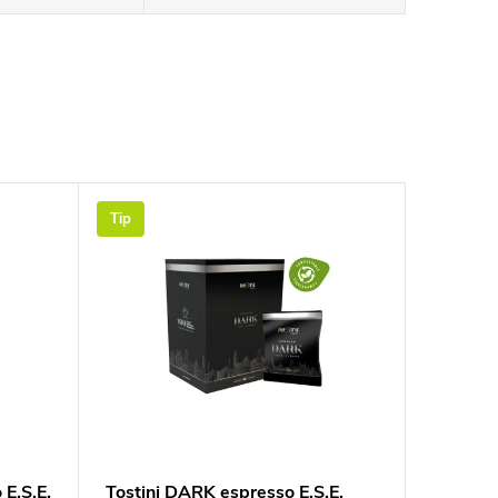
Tip
E.S.E.
Tostini DARK espresso E.S.E.