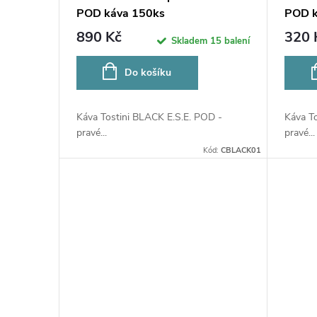
u
POD káva 150ks
POD k
r
890 Kč
320 
Skladem
15 balení
k
o
Do košíku
t
d
ů
Káva Tostini BLACK E.S.E. POD -
Káva T
u
pravé...
pravé...
Kód:
CBLACK01
k
t
ů