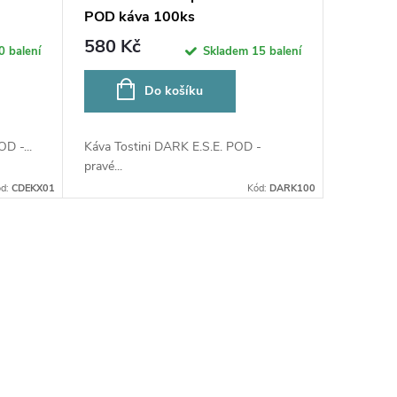
POD káva 100ks
580 Kč
0 balení
Skladem
15 balení
Do košíku
D -...
Káva Tostini DARK E.S.E. POD -
pravé...
ód:
CDEKX01
Kód:
DARK100