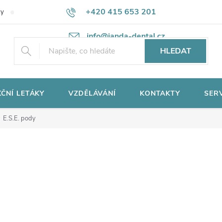
+420 415 653 201
ky
Potřebujete poradit?
Ochrana osobních údajů
info@janda-dental.cz
HLEDAT
ČNÍ LETÁKY
VZDĚLÁVÁNÍ
KONTAKTY
SER
E.S.E. pody