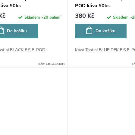
áva 50ks
POD káva 50ks
Kč
380 Kč
Skladem
>20 balení
Skladem
>2
Do košíku
Do košíku
ostini BLACK E.S.E. POD -
Káva Tostini BLUE DEK E.S.E. PO
Kód:
CBLACKX01
K