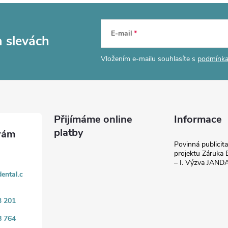
E-mail
a slevách
Vložením e-mailu souhlasíte s
podmínka
Přijímáme online
Informace
platby
Povinná publicit
projektu Záruka E
– I. Výzva JAN
ental.c
3 201
8 764