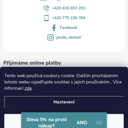
+420 415 653 201
+420 775 228 764
Facebook
janda_dental/
Přijímáme online platby
Tento web používá soubory cookie. Dalším procházením
tohoto webu vyjadřujete souhlas s jejich používáním.. Více
informací
zde
.
Informace
Nastavení
Copyright 2026
JANDA-DENTAL.cz
. Všechna práva vyhrazena.
Sleva 5% na první
Souhlasím
ANO
NE
nákup?
Vytvořil Shoptet