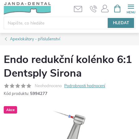
Přejít
NÁKUPNÍ
KOŠÍK
na
obsah
HLEDAT
Apexlokátory - příslušenství
Endo redukční kolénko 6:1
Dentsply Sirona
Neohodnoceno
Podrobnosti hodnocení
Kód produktu:
5994277
Akce