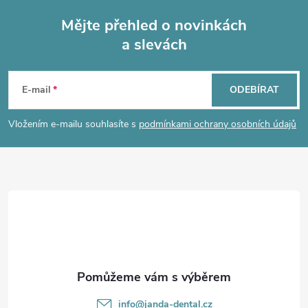
Mějte přehled o novinkách
a slevách
Z
á
E-mail
ODEBÍRAT
p
Vložením e-mailu souhlasíte s
podmínkami ochrany osobních údajů
a
t
í
info
@
janda-dental.cz