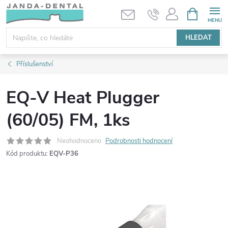
Přejít
NÁKUPNÍ
KOŠÍK
na
obsah
HLEDAT
Příslušenství
EQ-V Heat Plugger
(60/05) FM, 1ks
Neohodnoceno
Podrobnosti hodnocení
Kód produktu:
EQV-P36