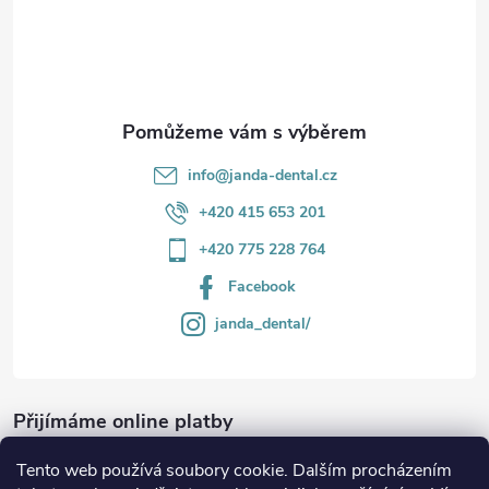
t
í
info
@
janda-dental.cz
+420 415 653 201
+420 775 228 764
Facebook
janda_dental/
Přijímáme online platby
Tento web používá soubory cookie. Dalším procházením