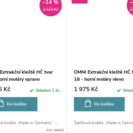
–14 %
2 323 Kč
2
Extrakční kleště HČ tvar
OMNI Extrakční kleště HČ 
orní moláry vpravo
18 - horní moláry vlevo
5 Kč
1 975 Kč
Skladem
1 ks
Skla
Do košíku
Do košíku
á kvalita „Made in Germany“ -...
Špičková kvalita „Made in German
Kód:
44432