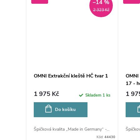
–14 %
t
2 323 Kč
ů
OMNI Extrakční kleště HČ tvar 1
OMNI 
17 - h
1 975 Kč
1 97
Skladem
1 ks
Do košíku
Špičková kvalita „Made in Germany“ -...
Špičkov
Kód:
44430