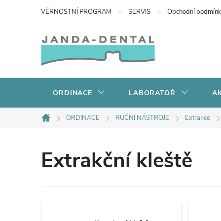
Přejít
VĚRNOSTNÍ PROGRAM
SERVIS
Obchodní podmín
na
obsah
ORDINACE
LABORATOŘ
AK
ORDINACE
RUČNÍ NÁSTROJE
Extrakce
Domů
Extrakční kleště