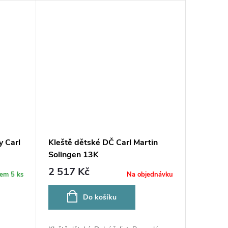
y Carl
Kleště dětské DČ Carl Martin
Solingen 13K
2 517 Kč
dem
5 ks
Na objednávku
Do košíku