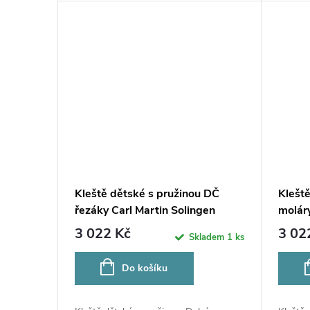
Kleště dětské s pružinou DČ
Klešt
řezáky Carl Martin Solingen
moláry
280A/5
280A
3 022 Kč
3 02
Skladem
1 ks
Do košíku