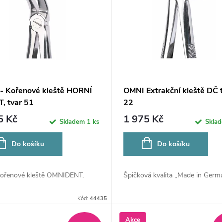
- Kořenové kleště HORNÍ
OMNI Extrakční kleště DČ 
, tvar 51
22
5 Kč
1 975 Kč
Skladem
1 ks
Skla
Do košíku
Do košíku
kořenové kleště OMNIDENT,
Špičková kvalita „Made in German
Kód:
44435
Akce