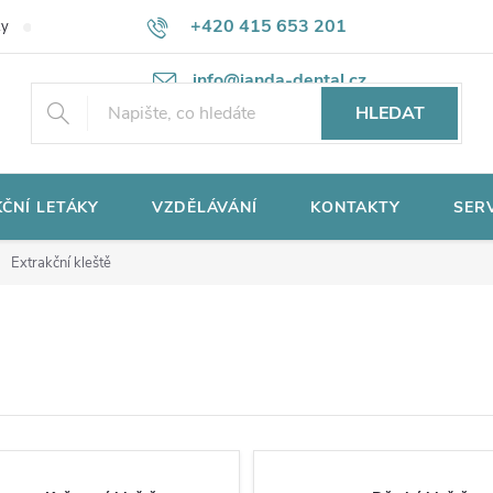
+420 415 653 201
ky
Potřebujete poradit?
Ochrana osobních údajů
info@janda-dental.cz
HLEDAT
ČNÍ LETÁKY
VZDĚLÁVÁNÍ
KONTAKTY
SER
Extrakční kleště