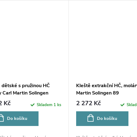
ě dětské s pružinou HČ
Kleště extrakční HČ, molár
 Carl Martin Solingen
Martin Solingen 89
/3
2 Kč
2 272 Kč
Skladem
1 ks
Skla
Do košíku
Do košíku