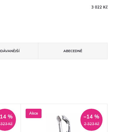
3 022 Kč
ODÁVANĚJŠÍ
ABECEDNĚ
Akce
–14 %
–14 %
 323 Kč
2 323 Kč