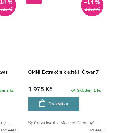
–14 %
–14 %
 323 Kč
2 323 Kč
tvar
OMNI Extrakční kleště HČ tvar 7
1 975 Kč
dem
2 ks
Skladem
1 ks
Do košíku
y“ -...
Špičková kvalita „Made in Germany“ -...
Kód:
44433
Kód:
44431