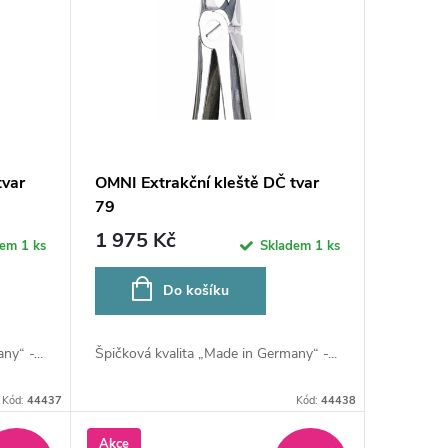
tvar
OMNI Extrakční kleště DČ tvar
79
1 975 Kč
dem
1 ks
Skladem
1 ks
Do košíku
y“ -...
Špičková kvalita „Made in Germany“ -...
Kód:
44437
Kód:
44438
Akce