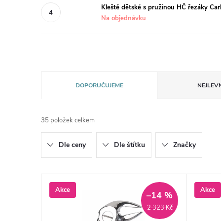
Kleště dětské s pružinou HČ řezáky Car
Na objednávku
Ř
DOPORUČUJEME
NEJLEVN
a
35
položek celkem
z
Dle ceny
Dle štítku
Značky
e
n
V
Akce
Akce
–14 %
í
ý
2 323 Kč