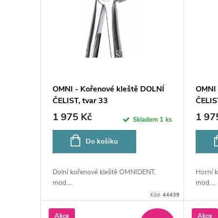
p
p
r
i
o
s
d
p
OMNI - Kořenové kleště DOLNÍ
OMNI 
u
ČELIST, tvar 33
ČELIST
r
1 975 Kč
1 97
Skladem
1 ks
k
o
Do košíku
t
d
ů
Dolní kořenové kleště OMNIDENT,
Horní 
u
mod....
mod....
Kód:
44439
k
Akce
Akce