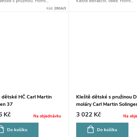
dětské s pružinou. Horní...
Kleště extrakční, velké. Horní...
Kód:
280A/3
ě dětské HČ Carl Martin
Kleště dětské s pružinou 
gen 37
moláry Carl Martin Solinge
280A/6
6 Kč
3 022 Kč
Na objednávku
Na obj
Do košíku
Do košíku