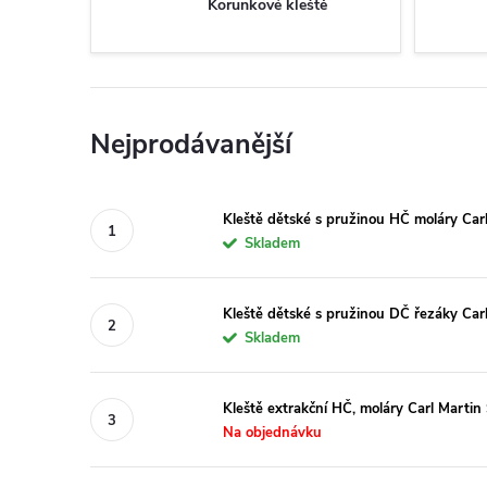
Korunkové kleště
Nejprodávanější
Kleště dětské s pružinou HČ moláry Car
Skladem
Kleště dětské s pružinou DČ řezáky Car
Skladem
Kleště extrakční HČ, moláry Carl Marti
Na objednávku