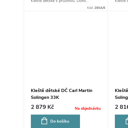
Kleště dětské s pružinou. Dolní...
Kleště 
Kód:
280A/5
Kleště dětské DČ Carl Martin
Klešt
Solingen 33K
Solin
2 879 Kč
2 81
Na objednávku
Do košíku