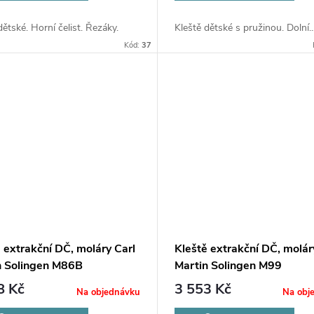
dětské. Horní čelist. Řezáky.
Kleště dětské s pružinou. Dolní..
Kód:
37
 extrakční DČ, moláry Carl
Kleště extrakční DČ, molár
n Solingen M86B
Martin Solingen M99
8 Kč
3 553 Kč
Na objednávku
Na obj