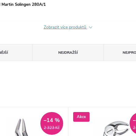
l Martin Solingen 280A/1
Zobrazit více produktů
ĚJŠÍ
NEJDRAŽŠÍ
NEJPR
Akce
–14 %
2 323 Kč
2