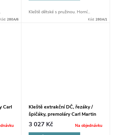
.
Kleště dětské s pružinou. Horní...
Kód:
280A/6
Kód:
280A/1
y Carl
Kleště extrakční DČ, řezáky /
špičáky, premoláry Carl Martin
Solingen 77
3 027 Kč
ednávku
Na objednávku