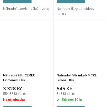
Náhradní baterie - záložní zdroj
Náhradní filtry do nádoby
-...
CEREC...
Náhradní filtr CEREC
Náhradní filtr inLab MCXL
Primemill, 6ks
Sirona, 1ks
3 328 Kč
545 Kč
Měrná
Měrná
554,67 Kč / 1 ks
545 Kč / 1 ks
cena:
cena:
Na objednávku
Skladem
10 ks