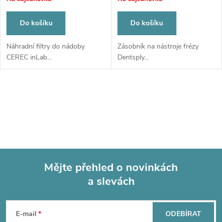
Do košíku
Do košíku
Náhradní filtry do nádoby
Zásobník na nástroje frézy
CEREC inLab...
Dentsply...
O
v
l
á
Mějte přehled o novinkách
d
a slevách
Z
a
á
c
E-mail
ODEBÍRAT