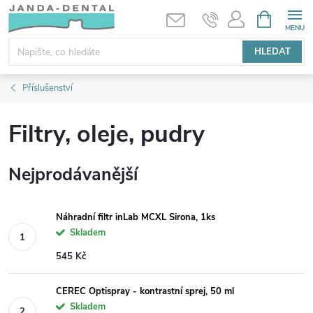
Přejít
NÁKUPNÍ
KOŠÍK
na
obsah
HLEDAT
Příslušenství
Filtry, oleje, pudry
Nejprodávanější
Náhradní filtr inLab MCXL Sirona, 1ks
Skladem
545 Kč
CEREC Optispray - kontrastní sprej, 50 ml
Skladem