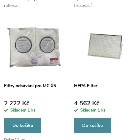
u
reflexe...
frézovací...
u
k
k
t
t
ů
ů
Filtry odsávání pro MC X5
HEPA Filter
2 222 Kč
4 562 Kč
Skladem
1 ks
Skladem
1 ks
Do košíku
Do košíku