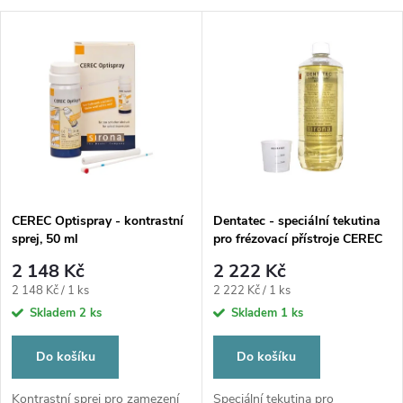
a
V
Nejdražší
z
ý
Nejprodávanější
e
p
Abecedně
n
i
í
s
p
CEREC Optispray - kontrastní
Dentatec - speciální tekutina
sprej, 50 ml
pro frézovací přístroje CEREC
p
MC XL , 1000 ml
r
2 148 Kč
2 222 Kč
r
Měrná
Měrná
2 148 Kč / 1 ks
2 222 Kč / 1 ks
o
cena:
cena:
Skladem
2 ks
Skladem
1 ks
o
d
Do košíku
Do košíku
d
Kontrastní sprej pro zamezení
Speciální tekutina pro