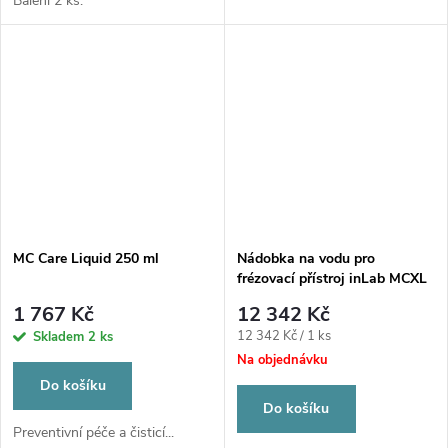
Balení 2 ks.
MC Care Liquid 250 ml
Nádobka na vodu pro
frézovací přístroj inLab MCXL
vč. 2 filtrů
1 767 Kč
12 342 Kč
Měrná
12 342 Kč / 1 ks
Skladem
2 ks
cena:
Na objednávku
Do košíku
Do košíku
Preventivní péče a čisticí...