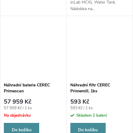
inLab MCXL Water Tank.
Nádobka na...
Náhradní baterie CEREC
Náhradní filtr CEREC
Primescan
Primemill, 1ks
57 959 Kč
593 Kč
Měrná
Měrná
57 959 Kč / 1 ks
593 Kč / 1 ks
cena:
cena:
Na objednávku
Skladem
2 balení
Do košíku
Do košíku