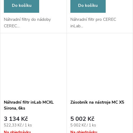
Do košíku
Do košíku
Náhradní filtry do nádoby
Náhradní filtr pro CEREC
CEREC...
inLab...
Náhradní filtr inLab MCXL
Zásobník na nástroje MC X5
Sirona, 6ks
3 134 Kč
5 002 Kč
Měrná
Měrná
522,33 Kč / 1 ks
5 002 Kč / 1 ks
cena:
cena:
Na objednávku
Na objednávku