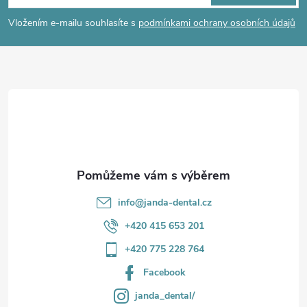
p
í
Vložením e-mailu souhlasíte s
podmínkami ochrany osobních údajů
p
a
r
t
v
í
k
y
v
info
@
janda-dental.cz
ý
+420 415 653 201
p
+420 775 228 764
i
Facebook
s
janda_dental/