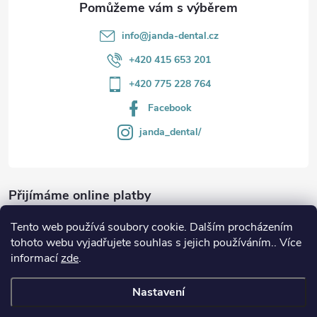
info
@
janda-dental.cz
+420 415 653 201
+420 775 228 764
Facebook
janda_dental/
Přijímáme online platby
Tento web používá soubory cookie. Dalším procházením
tohoto webu vyjadřujete souhlas s jejich používáním.. Více
informací
zde
.
Informace
Nastavení