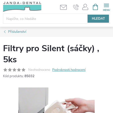
Přejít
NÁKUPNÍ
KOŠÍK
na
obsah
HLEDAT
Příslušenství
Filtry pro Silent (sáčky) ,
5ks
Neohodnoceno
Podrobnosti hodnocení
Kód produktu:
85032