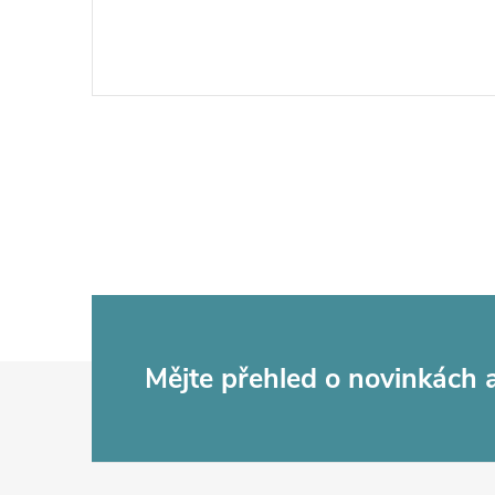
Z
Mějte přehled o novinkách
á