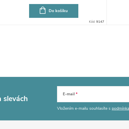
Do košíku
Kód:
9147
E-mail
a slevách
Vložením e-mailu souhlasíte s
podmínka