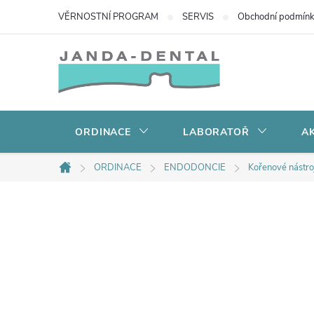
Přejít
VĚRNOSTNÍ PROGRAM
SERVIS
Obchodní podmín
na
obsah
ORDINACE
LABORATOŘ
AK
ORDINACE
ENDODONCIE
Kořenové nástro
Domů