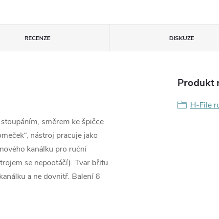
RECENZE
DISKUZE
Produkt n
H-File r
m stoupáním, směrem ke špičce
romeček“, nástroj pracuje jako
ořenového kanálku pro ruční
rojem se nepootáčí). Tvar břitu
kanálku a ne dovnitř. Balení 6