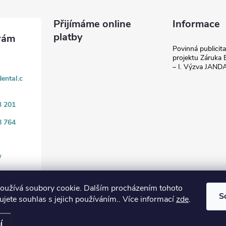
Přijímáme online
Informace
platby
Povinná publicit
projektu Záruka E
– I. Výzva JAN
ental.c
3 201
8 764
/
oužívá soubory cookie. Dalším procházením tohoto
S
jete souhlas s jejich používáním.. Více informací
zde
.
.
í