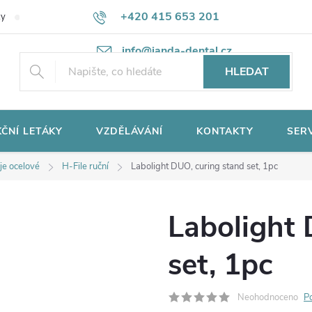
+420 415 653 201
ky
Potřebujete poradit?
Ochrana osobních údajů
info@janda-dental.cz
HLEDAT
ČNÍ LETÁKY
VZDĚLÁVÁNÍ
KONTAKTY
SER
je ocelové
H-File ruční
Labolight DUO, curing stand set, 1pc
Labolight 
set, 1pc
Neohodnoceno
P