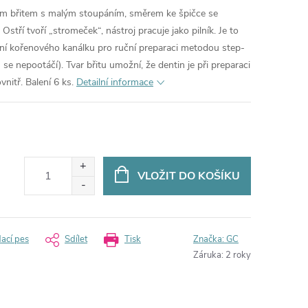
ným břitem s malým stoupáním, směrem ke špičce se
Ostří tvoří „stromeček“, nástroj pracuje jako pilník. Je to
ření kořenového kanálku pro ruční preparaci metodou step-
se nepootáčí). Tvar břitu umožní, že dentin je při preparaci
nitř. Balení 6 ks.
Detailní informace
VLOŽIT DO KOŠÍKU
dací pes
Sdílet
Tisk
Značka:
GC
Záruka
:
2 roky