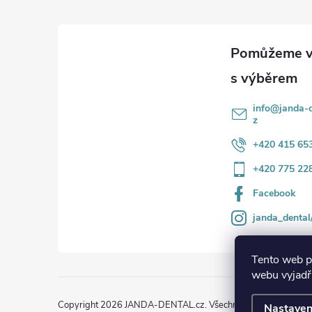
p
a
t
í
info
@
janda-d
z
+420 415 65
+420 775 22
Facebook
janda_dental
Tento web p
webu vyjadřu
Copyright 2026
JANDA-DENTAL.cz
. Všechna práva vyhrazena
Nastaven