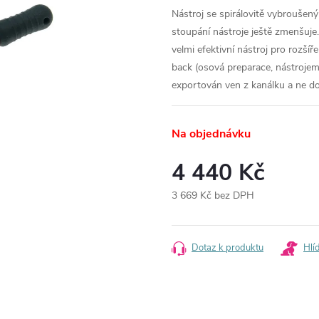
Nástroj se spirálovitě vybrouše
stoupání nástroje ještě zmenšuje. 
velmi efektivní nástroj pro rozší
back (osová preparace, nástrojem 
exportován ven z kanálku a ne dov
Na objednávku
4 440 Kč
3 669 Kč bez DPH
Měrná
cena:
Dotaz k produktu
Hlí