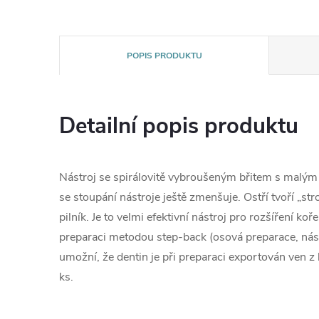
POPIS PRODUKTU
Detailní popis produktu
Nástroj se spirálovitě vybroušeným břitem s malý
se stoupání nástroje ještě zmenšuje. Ostří tvoří „st
pilník. Je to velmi efektivní nástroj pro rozšíření k
preparaci metodou step-back (osová preparace, nást
umožní, že dentin je při preparaci exportován ven z 
ks.