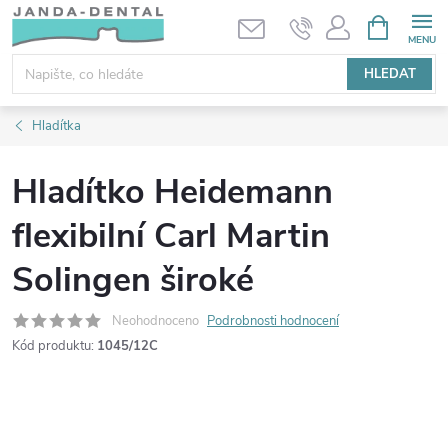
Přejít
NÁKUPNÍ
KOŠÍK
na
obsah
HLEDAT
Hladítka
Hladítko Heidemann
flexibilní Carl Martin
Solingen široké
Neohodnoceno
Podrobnosti hodnocení
Kód produktu:
1045/12C