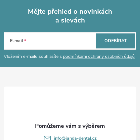
Mějte přehled o novinkách
a slevách
Z
á
E-mail
ODEBÍRAT
p
Vložením e-mailu souhlasíte s
podmínkami ochrany osobních údajů
a
t
í
info
@
janda-dental.cz