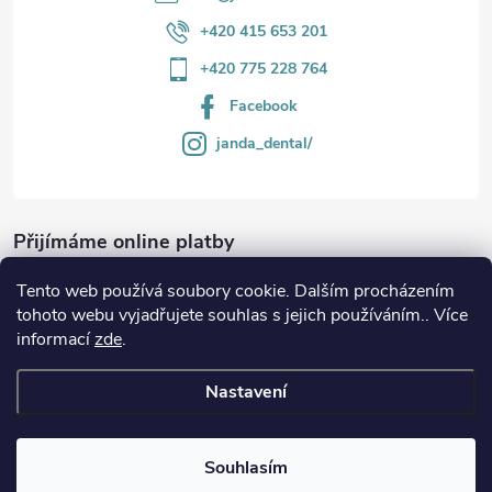
+420 415 653 201
+420 775 228 764
Facebook
janda_dental/
Přijímáme online platby
Tento web používá soubory cookie. Dalším procházením
tohoto webu vyjadřujete souhlas s jejich používáním.. Více
informací
zde
.
Informace
Nastavení
Copyright 2026
JANDA-DENTAL.cz
. Všechna práva vyhrazena.
Souhlasím
Vytvořil Shoptet